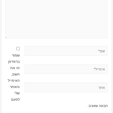
שם*
שמור
בדפדפן
אימייל*
זה את
השם,
האימייל
אתר
והאתר
שלי
לפעם
הבאה שאגיב.