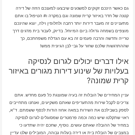
גם כאשר הינכם זקוקים למשנעים שיבצעו למענכם הזזה של דירה
קטנה של חדר באיזור קרית שמונה וגם במקרה ו# הטיפול בו אתם
מתעניינים זה מעבר דירות יותר רחבה ולחלופין וילה, יוצא שהינכם
מוצפים בשמחה גדולה ביום המיוחל. בדיוק, לעבור בית מדגים דרך
טרייה וחדשה והרבה פעמים זה בא עם הגדלת משפחתכם, כך
שההתרגשות שלכם שחור על גבי לבן הגיונית ממש!
אילו דברים יכולים לגרום לנסיקה
בעלויות של שינוע דירות מגורים באיזור
קרית שמונה?
עניין המחירים של הובלות זה בעיה שמוצגת כל פעם מחדש. אתם
צריכים לקבל שירות מהתעריפים שאתם משקיעים, ואנחנו מתחייבים
לספק בשבילכם את השירות במאה אחוז הודות לכסף ששמתם. ד"א,
ראוי שתקלטו שיש כמה וכמה פרמטרים שמסוגלים לגרום לנסיקה
במחיר של ההובלה שאתם עושים. נוסיף, שחכם יהיה שתדעו כי
במצבים של הובלת בית או דירה בעלות גבוהה, המובילים שלנו עדיין