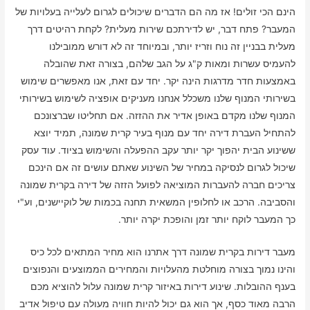
הינם הכי זולים! אז מה הם הדברים שיכולים לגרום לעלייה בעלויות של
המעבר? פתח דבר, יש לדירתכם שירות מעלית? לקחת רהיטים דרך
מעלית בבניין זה נוח וזריז יותר, ובמיוחד זה לא דורש ממובילנו
להעמיס עשרות ומאות ק"ג על הגב שלהם, בצורה זאת שהובלה
באמצעות חדר מדרגות הינה יקר. יחד עם זאת, אנו מאפשרים שימוש
בשירותי המנוף שלנו משכלל אנחנו מעניקים אופציה לשימוש בשירותי
המנוף שלנו מקדם באופן אדיר את ההזזה. אם תחליטו שברצונכם
להתחיל העברת דירה יחד עם מנוף בעיר קרית שמונה, תמיד יוצא
ששינוע הבית יהפוך יקר יותר עקב ההפעלה והשימוש בציוד. עוד עסק
שיכול לגרום לנסיקה במחיר של השינוע שאתם עושים זה אם הינכם
צריכים חברה להעברות המוציאה לפועל הזזה של דירה בקרית שמונה
והסביבה. הרכב או לחלופין המשאית תחנה בכמות של לוקיישנים, וע"י
כך המעבר לוקח יותר זמן והופכת יקרה יותר.
מעבר דירות בקרית שמונה דרך אתרנו הוא מחיר המתאים לכל כיס
והינו נמוך בצורה מוחלטת מהעלויות והמחירים הממוצעים והנפוצים
בענף ההובלות. שינוע דירות באיזור קרית שמונה עלול להוציא מכם
הרבה מאוד כסף, אך הוא גם יכול להיות חוויה מעולה עם טיפול אדיב