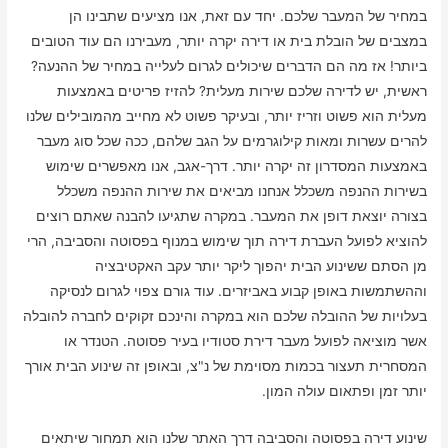
במחיר של המעבר שלכם. יחד עם זאת, אנו מציעים שתבינו הן
במצבים של הובלת בית או דירה יקרה יותר, מעבירנו הם עוד הטובים
ביותר! אז מה הם הדברים שיכולים לגרום לעלייה במחיר של ההנעה?
ראשית, יש לדירה שלכם שירות מעלית? להזיז פריטים באמצעות
מעלית הוא פשוט וזריז יותר, ובעיקר פשוט לא מחייב מהמובילים שלנו
להרים עשרות ומאות קילוגרמים על הגב שלהם, ככה שכל סוג מעבר
באמצעות המסדרון זה יקרה יותר. דרך-אגב, אנו מאפשרים שימוש
בשירות ההנפה משכלל אנחנו מביאים את שירות ההנפה משכלל
בצורה יוצאת דופן את המעבר. במקרה שתגיעו להבנה שאתם רוצים
להוציא לפועל העברת דירה תוך שימוש במנוף בפסוטה והסביבה, הרי
מן הסתם ששינוע הבית יהפוך ליקר יותר עקב האקטיבציה
וההשתמשות באופן קבוע באביזרים. עוד גורם צפוי לגרום לנסיקה
בעלויות של ההובלה שלכם הוא במקרה והינכם זקוקים לחברה להובלה
אשר מוציאה לפועל מעבר דירת סטודיו בעיר פסוטה. הטנדר או
המסחרית תעצור בכמות מסוימת של נ"צ, ובאופן זה שינוע הבית אורך
יותר זמן ופתאום עולה המון.
שינוע דירה בפסוטה והסביבה דרך האתר שלנו הוא תמחור שיתאים