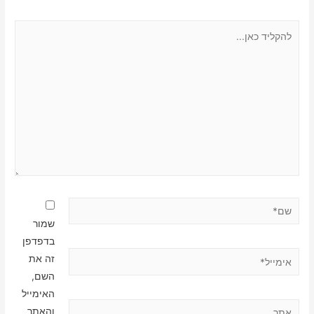
להקליד
כאן...
שם*
שמור
בדפדפן
אימייל*
זה את
השם,
האימייל
אתר
והאתר