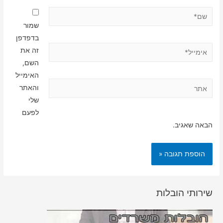
שם*
שמור
בדפדפן
אימייל*
זה את
השם,
האימייל
אתר
והאתר
שלי
לפעם
הבאה שאגיב.
שירותי הובלות