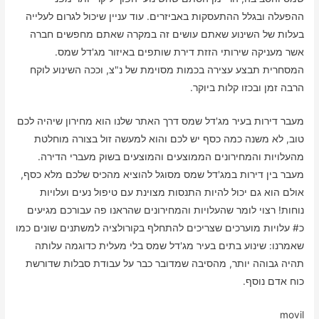
ההפעלה ובגלל ההתעסקות באביזרים. עוד עניין שיכול לגרום לעלייה
בעלות של השינוע שאתם עושים זה במקרה שאתם מחפשים חברה
אשר מעניקה שירותי הזזת דירת שותפים באיזור מג'דל שמס.
המסחרית תבצע עצירה בכמות מסוימת של נ"צ, וככה השינוע לוקח
הרבה זמן ובכזו קלות ביוקר.
מעבר דירות בעיר מג'דל שמס דרך האתר שלנו הוא מחירון שיהיה לכם
טוב, לא משנה כמה כסף יש לכם והוא למעשה זול בצורה מוחלטת
מהעלויות והמחירונים הממוצעים והמוצעים בשוק מעברי הדירה.
מעבר בין דירות במג'דל שמס מסוגל להוציא מהכיס שלכם מלא כסף,
אולם הוא גם יכול להיות התנסות מצוינת עם טיפול נעים ועלויות
נוחות! רצוי לומר שהעלויות והמחירונים שהראנו פה עבורכם מגיעים
כ# עלויות מוערכים שצריכים להתחלף בקורולציה למשתנים שונים כמו
שאמרנו: שינוע בתים בעיר מג'דל שמס בלי מעלית כדוגמה עלותה
תהיה גבוהה יותר, מהסיבה שמדובר כבר על עבודת סבלות שדורשת
כוח אדם נוסף.
movil