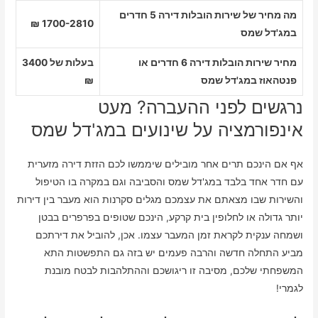
מה מחיר של שירות הובלות דירה 5 חדרים
1700-2810 ₪
במג'דל שמס
מחיר שירות הובלות דירה 6 חדרים או
בעלות של 3400
פנטהאוז במג'דל שמס
₪
נרגשים לפני ההעברה? מעט
אינפורמציה על שינועים במג'דל שמס
אף אם הינכם תרים אחר מובילים שיממשו לכם הזזת דירה מזערית
עם חדר אחד בלבד במג'דל שמס והסביבה וגם במקרה בו הטיפול
והשירות שבו מצאתם את עצמכם מגלים סקרנות הוא מעבר בין דירות
יותר גדולה או לחלופין בית קרקע, הינכם שטופים בפרפרים בבטן
ושמחה ענקית לקראת זמן המעבר עצמו. אכן, להוביל את דירתכם
מביע התחלה חדשה והרבה פעמים יש בזה גם התפשטות התא
המשפחתי שלכם, מסיבה זו ריגושכם וההתלהבות לבטח מובנת
לגמרי!