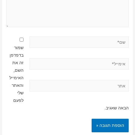
שם*
שמור
בדפדפן
אימייל*
זה את
השם,
האימייל
אתר
והאתר
שלי
לפעם
הבאה שאגיב.