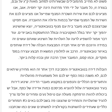
פשוט לא מחייב מהמובילים שבשורותינו לסחוב מאות ק"ג על גבם,
בצורה זו, כל מעבר על ידי חדר מדרגות הינה יקר יחסית. אגב, אנו
מציעים לכם את שירות השכרת המנוף שמייעל אנו מציעים לכם את
השירות של המנוף שמייעל בכמות גדולה את ההעברה. אם תסיקו
שברצונכם לבצע מעבר בית עם מנוף בטובאזנגריה, יוצא שהשינוע
יהפוך יקר יותר בגלל האקטיבציה ובגלל ההתעסקות באביזרים. עוד
דבר אמור להשפיע לרעה על העלויות של השינוע שאתם עושים זה
במידה והינכם תרים אחר חברה המבצעת הובלה של דירת שותפים
באיזור טובאזנגריה. הרכב או לחלופין המשאית תבצע עצירה במס'
מוקדים, וכמו קסם, המעבר אורך הרבה זמן ובכזו קלות ביוקר.
הובלות דירה בטובאזנגריה והסביבה דרך אתר זה הוא מחירון שיתאים
לכם, לא משנה כמה כסף יש לכם וזול משמעותית מהעלויות
והתעריפים הכלליים והנפוצים במקצוע מעברי הדירה. שינוע דירות
בעיר טובאזנגריה עלול להוציא מכיסכם כמות אדירה של כסף, אבל יש
ביכולתו להוות הרפתקה מעולה עם טיפול נעים ומחירים זולים! צריך
להגיד שהעלויות והמחירים שהצגנו פה בשבילכם באים כ# תמחורים
כלליים שעתידים להשתנות בקורולציה למשתנים שונים כמו שכתבנו: