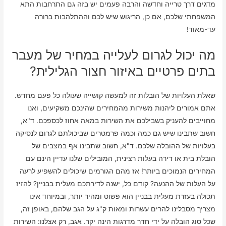
מדגים דרך טרייה וחדשה והרבה פעמים יש בזה גם התרחבות התא
המשפחתי שלכם, אם כן, הריגוש שיש לכם וההתלהבות ברורה
עד-מאוד!
מה יכול לגרום לעלייה במחיר של מעבר
בתים פרטיים באיזור חצור הגלילית?
שאלת העלויות של הובלות זה למעשה קושייה שעולה כל פעם מחדש.
אתם אמורים ליהנות משירות מהמחירים שהינכם משקיעים, ואנו
מחוייבים להעניק בשבילכם את השירות במאה אחוז לכספכם. ד"א,
חשוב שתבינו שיש גם כמה וכמה פרמטרים שביכולתם לגרום לנסיקה
בעלויות של ההובלה שלכם. ד"א, חשוב שתבינו אף במצבים של
הובלת בית או דירה בעלות רצינית, המובילים שלנו עדיין הינם עם
המחירים הנמוכים ביותר! אז מהם הגורמים שיכולים להשפיע לרעה
על העלות של ההנעה? קודם כל, ישנה לדירתכם מעלית בבניין? להזיז
תכולה בעזרת מעלית בבניין הוא פשוט ומהיר יותר, ובמיוחד אינו
מצריך מסבלינו להרים עשרות ומאות ק"ג על הגב שלהם, באופן זה,
שכל סוג הובלה על ידי חדר מדרגות הינה יקר. אגב, רק אצלנו: השירות