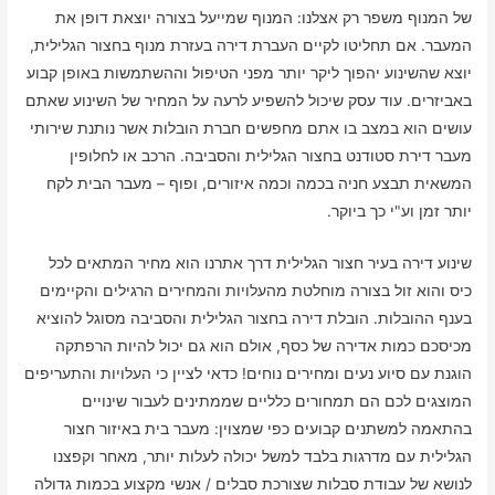
של המנוף משפר רק אצלנו: המנוף שמייעל בצורה יוצאת דופן את
המעבר. אם תחליטו לקיים העברת דירה בעזרת מנוף בחצור הגלילית,
יוצא שהשינוע יהפוך ליקר יותר מפני הטיפול וההשתמשות באופן קבוע
באביזרים. עוד עסק שיכול להשפיע לרעה על המחיר של השינוע שאתם
עושים הוא במצב בו אתם מחפשים חברת הובלות אשר נותנת שירותי
מעבר דירת סטודנט בחצור הגלילית והסביבה. הרכב או לחלופין
המשאית תבצע חניה בכמה וכמה איזורים, ופוף – מעבר הבית לקח
יותר זמן וע"י כך ביוקר.
שינוע דירה בעיר חצור הגלילית דרך אתרנו הוא מחיר המתאים לכל
כיס והוא זול בצורה מוחלטת מהעלויות והמחירים הרגילים והקיימים
בענף ההובלות. הובלת דירה בחצור הגלילית והסביבה מסוגל להוציא
מכיסכם כמות אדירה של כסף, אולם הוא גם יכול להיות הרפתקה
הוגנת עם סיוע נעים ומחירים נוחים! כדאי לציין כי העלויות והתעריפים
המוצגים לכם הם תמחורים כלליים שממתינים לעבור שינויים
בהתאמה למשתנים קבועים כפי שמצוין: מעבר בית באיזור חצור
הגלילית עם מדרגות בלבד למשל יכולה לעלות יותר, מאחר וקפצנו
לנושא של עבודת סבלות שצורכת סבלים / אנשי מקצוע בכמות גדולה