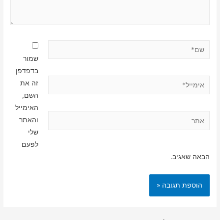
שם*
שמור
בדפדפן
אימייל*
זה את
השם,
האימייל
אתר
והאתר
שלי
לפעם
הבאה שאגיב.