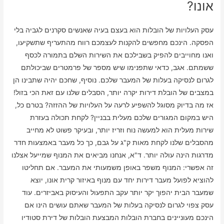
אונו?
עסק העלויות של הובלות הוא בעצם בעיה שאנשים סקרנים לגביה בלי
הפסקה. הינכם מחפשים להקנות לעצמכם רווח מהתעריף שתשקיעו,
ואנו מחוייבים להפיק בשבילכם את השירות השלם בתמורה לכסף
ששמתם. אגב, כדאי שתפנימו שיש מספר של פרמטרים שביכולתם
לגרום לנסיקה בעלות של המעבר שלכם. נוסיף, שחכם יהיה שתבינו הן
במצבים של הובלת דירות יקרה יותר, הסבלים שלנו עם זאת הכי בזול!
אז מה בדיוק מסוגל להשפיע לרעה על העלויות של ההזזה? בטרם כל,
היש במקום המגורים שלכם מעלית בבניין? לקחת תכולה בעזרת
שירות מעלית הוא למעשה נוח וזריז יותר, ובעיקר פשוט לא מחייב
מהסבלים שלנו לקחת מאות ק"ג על גבם, כך כל מעבר באמצעות חדר
מדרגות הינה עולה יותר. ד"א, אנחנו מביאים את המנוף שמייעל אצלנו
זה אפשרי: המנוף משפר באופן משמעותי את המעבר. אם תחליטו
להוציא לפועל מעבר דירות יחד עם מנוף באיזור קרית אונו, יוצא
שמעבר הבית יהפוך יקר יותר עקב התפעול והעיסוק באביזרים. עוד
עסק צפוי לגרום לנסיקה בעלות של המעבר שאתם עושים הינו אם
הינכם מעוניינים בחברת הובלות המבצעת הובלות של דירת סטודיו