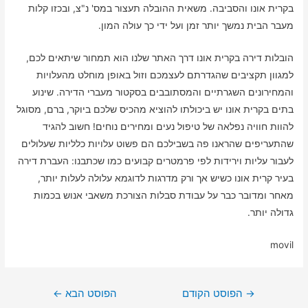
בקרית אונו והסביבה. משאית ההובלה תעצור במס' נ"צ, ובכזו קלות
מעבר הבית נמשך יותר זמן ועל ידי כך עולה המון.
הובלות דירה בקרית אונו דרך האתר שלנו הוא תמחור שיתאים לכם,
למגוון תקציבים שהגדרתם לעצמכם וזול באופן מוחלט מהעלויות
והמחירונים השגרתיים והמסתובבים בסקטור מעברי הדירה. שינוע
בתים בקרית אונו יש ביכולתו להוציא מהכיס שלכם ביוקר, ברם, מסוגל
להוות חוויה נפלאה של טיפול נעים ומחירים נוחים! חשוב להגיד
שהתעריפים שהראנו פה בשבילכם הם פשוט עלויות כלליות שעלולים
לעבור עליות וירידות לפי פרמטרים קבועים כמו שכתבנו: העברת דירה
בעיר קרית אונו כשיש אך ורק מדרגות לדוגמא עלולה לעלות יותר,
מאחר ומדובר כבר על עבודת סבלות הצורכת משאבי אנוש בכמות
גדולה יותר.
movil
ניווט
→
הפוסט הקודם
הפוסט הבא
←