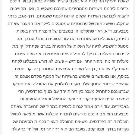
שאלת תעריף ההובלות הוא בעצם קושייה שעולה באופן קבוע. הינכם
צריכים ליהנות משירות מהמחירים שהינכם משקיעים, ואנו מחוייבים
להביא לכם את השירות השלם הודות לכסף ששמתם. דרך-אגב, כדאי
שתקלטו שיש כמות של פרמטרים שמסוגלים לייקר את המעבר שאתם
מבצעים. ד"א, ראוי שתקלטו הן במצבים של העברת דירה בעלות
רצינית, המובילים שבשורותינו הם עוד הטובים ביותר! אם כך מה
מסוגל להשפיע לרעה על העלות של ההנעה? בטרם שנתחיל, קיימת
לדירתכם מעלית בבניין? להוביל חפצים ופריטים באמצעות שירות
מעלית זה נוח ומהיר יותר, עם דגש – פשוט לא דורש מסבלינו לקחת
מאות ק"ג על גבם, כך כל מעבר באמצעות המסדרון זה יקר יחסית.
בנוסף, אנו מאפשרים שימוש בהשירות של המנוף מקדם אצלנו זה
אפשרי: שירותי המנוף שלנו מקדם לחלוטין את ההובלה. אם תסיקו
שברצונכם להתחיל מעבר בין דירות יחד עם מנוף בפרדסיה, הרי
שמעבר הבית יהפוך ליקר יותר עקב התפעול ובגלל ההתעסקות
באביזרים. עוד גורם אמור לגרום לנסיקה במחיר של ההעברה שאתם
מבצעים הוא אם הינכם נדרשים לחברת הובלות אשר מוציאה לפועל
הובלת דירה בפרדסיה. משאית ההובלה תעצור בכמות מסוימת של
נקודות בדרך, וכמו קסם, מעבר הבית אורך יותר זמן ועל ידי כך עולה