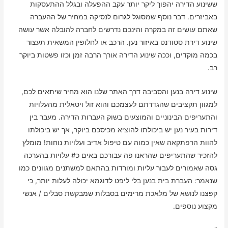
ששינוע הדירה יהפוך ליקר יותר עקב ההפעלה ובגלל ההתעסקות
באביזרים. דבר נוסף שמסוגל לגרום לנסיקה במחיר של ההעברה
שאתם עושים זה במקרה והינכם נדרשים לחברה להובלה אשר עושה
שינוע דירת סטודנט באיזור נען. הרכב או לחלופין המשאית תעצור
בכמה מוקדים, וככה שינוע הדירה אורך הרבה זמן וכזו פשטות ביוקר
רב.
שינוע דירה בנען והסביבה דרך האתר שלנו הוא מחיר שיתאים לכם,
למגוון תקציבים שהגדרתם לעצמכם והוא זול ויטאלית מהעלויות
והתעריפים הבינוניים והמוצעים בשוק העברות הדירה. מעבר בין
דירות בעיר נען יש ביכולתו להוציא מכיסכם ביוקר, אך יש ביכולתו
להוות הרפתקאה שאין כמוה עם טיפול אדיב ועלויות נוחות! מומלץ
להזכיר שהתעריפים שהראנו פה עבורכם באים כ# עלויות בהערכה
גסה שאמורים לעבור עליות ומורדות בהתאם למשתנים מגוונים כמו
שנאמר: העברת בית בנען בלי ליפט לדוגמא יכולה לעלות יותר, כי
קפצנו לנושא של מלאכת מרימים בסבלות שמבקשת סבלים / אנשי
מקצוע נוספים.