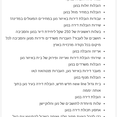
הובלות זולות בנען
הובלות במחיר מוזל בנען
עבודות הובלת דירות באיזור נען במחירים המעולים במדינה!
שירות הובלות דירה בנען
בעלות ראשונית של 250 שקל ליחידת דיור בנען והסביבה
חושבים על לעבור? העברות משרדים ודירות מנען והסביבה לכל
מיקום בכל נקודה מרכזית בארץ
אריזה והובלה בנען
שירותי הובלת דירות ואריזה ופירוק של בית באיזור נען
הובלות משרדים בנען
מעבר דירות באיזור נען, העברות פנטהאוז ו/או
הובלות מנוף בנען
בית גדול new line חדש חדש, הובלת דירה בעיר נען בתוך
אותה יממה
הובלת דירה בנען
עלות מיוחדת לתושבים של נען והלוקיישן
אחסון תכולת דירה בנען
כדי לקבל הצעת מחיר זולה ושיחה בשביל להתייעץ עם בעל