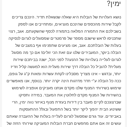
ימין?
נושא העלויות של הובלות היא שאלה שנשאלת תדיר. הינכם צריכים
לקבל שירות מהכספים שהינכם מוציאים, ומתחייבים אנו לספק
בשבילכם את התמורה המלאה בתמורה לכסף שהשקעתם. אגב, רצוי
שתכניסו לראש שישנם מספר של פרמטרים שמסוגלים לגרום לנסיקה
בעלות של הובלתכם. אגב, אנו מציעים שתפנימו אף במצבים של
הובלה ביוקר, המעבירים שלנו עם זאת הכי זולים! אם כך מה מסוגל
לגרום לעלייה בעלויות של ההנעה? לפני הכל, ישנה בביתכם שירות
מעלית? להוביל כל הובלה דרך שירות מעלית הוא למעשה קליל וזריז
יותר, ובדגש – אינו מצריך מסבלינו לקחת עשרות ומאות ק"ג על גופם,
ככה כל הובלה ע"י חדר מדרגות הינה יקרה יותר. בנוסף, אנו מאפשרים
שימוש בשירותי המנוף שלנו מקדם אנחנו מעניקים אופציה לשימוש
בהשירות של המנוף מקדם לחלוטין את המעבר. במידה ותסיקו
שברצונכם לקיים מעבר בין דירות בעזרת מנוף באיזור נווה ימין, הרי
ששינוע הבית יהפוך ליקר יותר בשל התפעול ובגלל ההתעסקות
באביזרים. עוד גורם שמסוגל לגרום לעלייה בעלות של ההעברה שאתם
עושים זה אם אתם מחפשים חברת הובלות המעניקה שירותי הזזה של