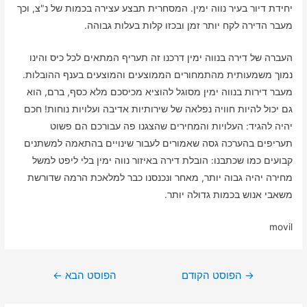
יחידת דיור בעיר נווה ימין. המסחרית תבצע עצירה בכמות של נ"צ, וכך
מעבר הדירה לקח יותר זמן ובכזו קלות בעלות גבוהה.
העברה של דירה בנווה ימין דרכנו זה תעריף המתאים לכל כיס והינו
נמוך משמעותית מהתמחורים הממוצעים והמוצעים בענף ההובלות.
מעבר דירות בנווה ימין מסוגל להוציא מכיסכם מלא כסף, ברם, הוא
גם יכול להיות חוויה נפלאה של שירותיות אדיבה ועלויות נוחות! חכם
יהיה להגיד: העלויות והמחירים שהצגנו פה עבורכם הם פשוט
תעריפים בהערכה גסה שאמורים לעבור שינויים בהתאמה למשתנים
קבועים כמו שכתבנו: הובלת דירה באיזור נווה ימין בלי ליפט למשל
מחירה יהיה גבוה יותר, מאחר ונכנסנו כבר למלאכת הרמה שדורשת
משאבי אנוש בכמות גדולה יותר.
movil
ניווט
→
הפוסט הקודם
הפוסט הבא
←