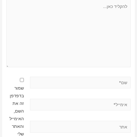
להקליד
כאן...
שם*
שמור
בדפדפן
אימייל*
זה את
השם,
האימייל
אתר
והאתר
שלי