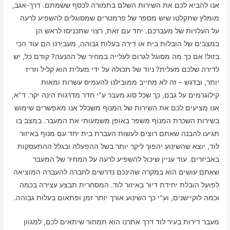
אנו להביא לכם את השירות השלם בתמורה לכסף ששמתם. דרך-אגב,
מומלץ שתקלטו שיש מספר של פרמטרים שמסוגלים להשפיע לרעה
על העלויות של מעברכם. יחד עם זאת, רצוי שתכניסו לראש הן
במצבים של הובלות בית או דירה בעלות גבוהה, מעבירנו הם עוד הכי
בזול! אם כך מה מסוגל לגרום לעלייה במחיר של ההנעה? קודם כל, יש
לדירה שלכם מעלית? ניוד של תכולה על ידי מעלית הוא קליל וזריז
יותר, ובדגש – זה לא מחייב ממובילנו להעמיס עשרות ומאות
קילוגרמים על גבם, כך שכל סוג מעבר ע"י חדר מדרגות הינה יקר. ד"א,
אנו מציעים לכם את השירות של המנוף משכלל אנו מאפשרים שימוש
בשירות השכרת המנוף משפר באופן משמעותי את המעבר. במצב בו
תגיעו להבנה שאתם רוצים לעשות העברת בית יחד עם מנוף באיזור
לוד, יוצא שהשינוע יהפוך ליקר יותר בשל ההפעלה ובגלל ההתעסקות
באביזרים. עוד עניין שיכול להשפיע לרעה על המחיר של המעבר
שאתם עושים הוא במקרה שהינכם נדרשים לחברה להעברה המוציאה
לפועל הובלת יחידת דיור באיזור לוד. המסחרית תבצע עצירה בכמה
וכמה לוקיישנים, וע"י כך השינוע אורך יותר זמן ופתאום בעלות גבוהה.
מעבר דירות בעיר לוד דרך אתרנו הוא תמחור שיתאים לכם, למגוון