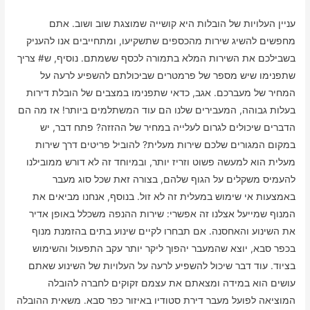
עניין העלויות של הובלות היא קושייה שמוצגת שוב ושוב. אתם
מחפשים להשיג שירות מהכספים שתשקיעו, ומתחייבים אנו להעניק
בשבילכם את השירות המלא בתמורה לכסף ששמתם. נוסיף, ש# צריך
שתפנימו שיש מספר של פרמטרים שביכולתם להשפיע לרעה על
המחיר של מעברכם. אגב, כדאי שתפנימו במצבים של הובלת דירות
בעלות גבוהה, המעבירים שלנו הם עוד המשתלמים ביותר! אז מה הם
הדברים שיכולים לגרום לעלייה במחיר של ההזזה? פתח דבר, יש
במקום המגורים שלכם שירות מעלית? להוביל פריטים דרך שירות
מעלית הוא למעשה פשוט וזריז יותר, ובמיוחד זה לא דורש ממובילנו
להעמיס משקלים על הגוף שלהם, בצורה זאת שכל סוג מעבר
באמצעות אי שימוש במעלית זה לא זול. בנוסף, אנחנו מביאים את
המנוף שמייעל אצלנו זה אפשרי: שירות ההנפה משכלל באופן אדיר
את השינוע והאחסנה. אם תבחרו לקיים שינוע בתים בהזמנת מנוף
בכפר סבא, יוצא שהמעבר יהפוך ליקר יותר עקב התפעול והשימוש
בציוד. עוד דבר שיכול להשפיע לרעה על העלויות של השינוע שאתם
עושים הוא במידה ומצאתם את עצמם זקוקים לחברה להובלה
המוציאה לפועל מעבר דירת סטודיו באיזור כפר סבא. משאית ההובלה