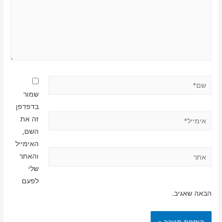
שם*
שמור
בדפדפן
אימייל*
זה את
השם,
האימייל
אתר
והאתר
שלי
לפעם
הבאה שאגיב.