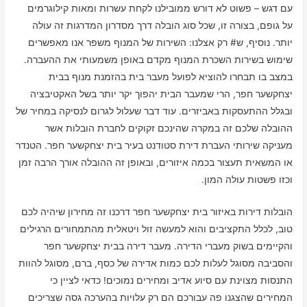
עם דגש – פשוט לא דורש ממובילנו לקחת עשרות ומאות קילוגרמים
על גופם, בצורה זו, שכל סוג הובלה דרך מסדרון המדרגות זה עולה
יותר. נוסיף, ש# רק אצלנו: השירות של המנוף משפר אנו מאפשרים
שימוש בשירות השכרת המנוף מקדם באופן משמעותי את ההעברה.
במצב בו תבחרו להוציא לפועל מעבר בית בהזמנת מנוף בבית
יצחקשער חפר, הרי שמעבר הבית יהפוך יקר יותר בשל האקטיבציה
ובגלל ההתעסקות באביזרים. עוד דבר שעלול לגרום לנסיקה במחיר של
ההובלה שלכם זה במקרה שהינכם זקוקים לחברת הובלות אשר
מעניקה שירותי העברת דירת סטודנט בעיר בית יצחקשער חפר. הטנדר
או המשאית תעצור בכמה איזורים, ובאופן זה ההובלה אורך הרבה זמן
וכזו פשטות עולה המון.
הובלות דירות באיזור בית יצחקשער חפר דרכנו זה מחירון שיהיה לכם
טוב, לכלל התקציבים והוא למעשה זול ויטאלית מהתמחורים הרגילים
והקיימים בשוק מעברי הדירה. מעבר דירה בבית יצחקשער חפר
והסביבה מסוגל לעלות לכם כמות אדירה של כסף, ברם, מסוגל להוות
התנסות מצוינת עם סיוע אדיב ומחירים נמוכים! כדאי לציין כי
המחירים שהצגנו פה עבורכם הם רק עלויות בהערכה גסה שצריכים