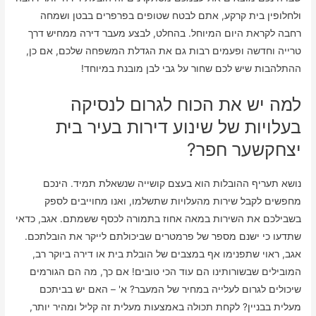
ולחלופין בית קרקע, אתם לבטח שטופים בפרפרים בבטן ושמחה
רחבה לקראת היום המיוחל. בהחלט, לבצע מעבר דירה ממחיש דרך
טרייה וחדשה ופעמים רבות גם את הגדלת המשפחה שלכם, אם כן,
ההתלהבות שיש לכם שחור על גבי לבן מובנת במיוחד!
למה יש את הכוח לגרום לנסיקה
בעלויות של שינוע דירות בעיר בית
יצחקשער חפר?
נושא תעריף ההובלות הוא בעצם קושייה שנשאלת תמיד. הינכם
מחפשים לקבל שירות מהעלויות שתשלמו, ואנו מחוייבים לספק
בשבילכם את השירות במאה אחוז בתמורה לכסף ששמתם. אגב, כדאי
שתדעו כי ישנם מספר של פרמטרים שביכולתם לייקר את הובלתכם.
אגב, ראוי שתפנימו אף במצבים של הובלת בית או דירה ביוקר רב,
המובילים שבשורותינו הם עוד הכי טובים! אם כך, מה הם הגורמים
שיכולים לגרום לעלייה במחיר של המעבר? א' – האם יש בביתכם
מעלית בבניין? לקחת תכולה באמצעות מעלית זה קליל ומהיר יותר,