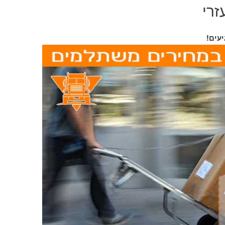
זרי
יעים!