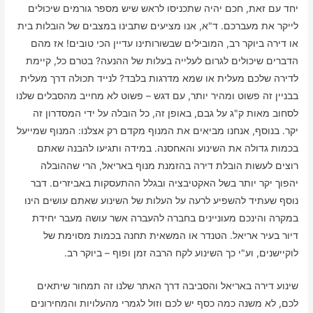
יחד עם זאת, חכם יהיה שתכניסו לראש שיש מספר גורמים שיכולים
לייקר את מעברכם. ד"א, אנו מציעים שתבינו במצבים של הובלות בית
או דירה ביוקר רב, המובילים שבשורותינו עדיין הכי טובים! אז מהם
הדברים שיכולים לגרום לעלייה בעלות של ההנעה? בטרם כל, קיימת
לדירה שלכם מעלית או שמא מדרגות בלבד? לנייד תכולה דרך מעלית
בבניין זה פשוט ומהיר יותר, עם דגש – פשוט לא מחייב מהסבלים שלנו
לסחוב מאות ק"ג על גבם, באופן זה, כל הובלה על ידי המסדרון זה
יקר. בנוסף, אנחנו מביאים את המנוף מקדם רק אצלנו: המנוף שמייעל
בכמות גדולה את השינוע והאחסנה. במידה ותגיעו להבנה שאתם
רוצים לעשות הובלת דירה בהזמנת מנוף באריאל, הרי שההובלה
יהפוך יקר יותר בשל האקטיבציה ובגלל ההתעסקות באביזרים. דבר
נוסף שעתיד להשפיע לרעה על העלות של השינוע שאתם עושים הינו
במקרה והינכם מעוניינים בחברה להעברה אשר עושה מעבר יחידת
דיור בעיר אריאל. הטנדר או המשאית תחנה בכמות מסוימת של
לוקיישנים, וע"י כך השינוע לקח הרבה זמן ופוף – ביוקר רב.
שינוע דירה באריאל והסביבה דרך האתר שלנו זה תמחור שיתאים
לכם, לא משנה כמה כסף יש לכם וזול לגמרי מהעלויות והמחירונים