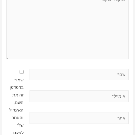
כאן...
שם*
שמור
בדפדפן
אימייל*
זה את
השם,
האימייל
אתר
והאתר
שלי
לפעם