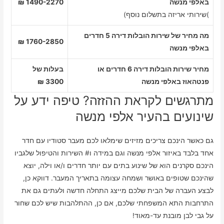
באלפי מנשה
1490-2270 ₪
)שירותי אריזה בתשלום נוסף)
מה מחיר של שירות הובלות דירה 5 חדרים
1760-2850 ₪
באלפי מנשה
מחיר שירות הובלות דירה 6 חדרים או
בעלות של
פנטהאוז באלפי מנשה
3300 ₪
מתרגשים לקראת ההזזה? טיפה ידע על
שינועים בהעיר אלפי מנשה
גם כאשר הינכם צריכים מזיזים שימלאו לכם מעבר סטודיו עם חדר
אחד בלבד באיזור אלפי מנשה וגם במידה ו# השירות והטיפול שלגביו
הינכם סקרנים הוא של שינוע בתים עם יותר חדרים ו/או וילה, יוצא
שהינכם שטופים באושר ושמחה עצומה בתאריך המעבר. דווקא כן,
לבצע העברה של הבית שלכם מייצג התחלה חדשה ולעתים גם את
התרחבות התא המשפחתי שלכם, אם כן, ההתלהבות שיש לכם שחור
על גבי לבן מובנת עד-מאוד!