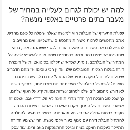
למה יש יכולת לגרום לעלייה במחיר של
מעבר בתים פרטיים באלפי מנשה?
שאלת התעריף של הובלות הוא למעשה שאלה שעולה כל פעם מחדש.
אתם מחפשים ליהנות משירות מהכספים שתשקיעו, ואנו מחוייבים
להביא לכם את השירות המושלם הודות לכסף ששמתם. אגב, כדאי
שתפנימו שקיימים כמה וכמה פרמטרים שמסוגלים להשפיע לרעה על
המחיר של הובלתכם. נוסיף, שכדאי שתקלטו בסיטואציות של העברת
דירה בעלות רצינית, המובילים שלנו עדיין הכי טובים! אז מהם הדברים
שיכולים לגרום לנסיקה במחיר של ההזזה? קודם כל, היש בביתכם
מעלית? לשנע כל תכולה ע"י מעלית זה נוח וזורם יותר, ובעיקר פשוט
לא דורש מהמובילים שלנו לסחוב עשרות ומאות ק"ג על הגוף שלהם,
כך שכל סוג הובלה דרך חדר מדרגות הינה לא זול. דרך-אגב, אצלנו זה
אפשרי: השירות של המנוף מקדם אצלנו זה אפשרי: שירות ההנפה
מקדם בכמות גדולה את השינוע והאחסנה. במצב בו תגיעו להחלטה
להתחיל הובלת דירה עם מנוף בעיר אלפי מנשה, הרי ששינוע הדירה
תתייקר בעקבות האקטיבציה ובגלל ההתעסקות באביזרים. עוד עסק