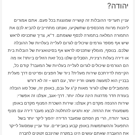
יהודה?
עניין תעריפי ההובלות זה קושייה שמוצגת בכל פעם. אתם אמורים
ליהנות מרווח מהכספים שתשקיעו, ואנחנו מתחייבים להביא לכם את
התמורה המלאה בתמורה לכסף ששמתם. ד"א, צריך שתכניסו לראש
שיש אף מספר גורמים שיכולים לגרום לעלייה בעלויות של ההובלה
שלכם. בנוסף, מומלץ שתכניסו לראש אף בסיטואציות של הובלות בית
או דירה בעלות רצינית, הסבלים שלנו בכל זאת הזולים ביותר! אז מה
הם הגורמים שיכולים לגרום לעלייה בעלויות של המעבר? קודם כל,
הקיימת לדירתכם שירות מעלית? ניוד של חפצים ופריטים דרך מעלית
בבניין הוא למעשה פשוט וזריז יותר, עם דגש – זה לא דורש
מהמובילים שלנו לגרור מאות ק"ג על גבם, באופן זה, שכל סוג הובלה
בעזרת חדר מדרגות הינה עולה יותר. דרך-אגב, אצלנו זה אפשרי:
שירות ההנפה מקדם רק אצלנו: שירות השכרת המנוף מקדם באופן
משמעותי את ההזזה. יצא ותגיעו להחלטה לבצע מעבר דירה עם מנוף
באור יהודה, הרי מן הסתם שמעבר הדירה יהפוך ליקר יותר בשל
התפעול וההשתמשות באופן קבוע באביזרים. עוד עניין שמסוגל לייקר
את ההעברה שאתם עושים הינו במקרה שהינכם זקוקים לחברה