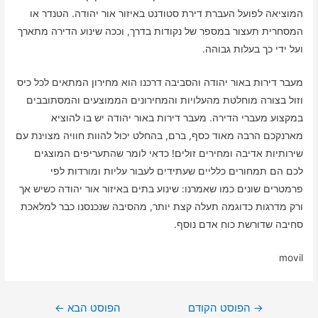
המוציאה לפועל העברת דירת סטודנט באיזור אור יהודה. הטנדר או
המסחרית תעצור במספר של נקודות בדרך, וככה שינוע הדירה מתארך
ועל ידי כך בעלות גבוהה.
מעבר דירות באור יהודה והסביבה דרכנו הוא מחירון המתאים לכל כיס
וזול בצורה מוחלטת מהעלויות והמחירונים הממוצעים והמסתובבים
במקצוע מעברי הדירה. מעבר דירות באור יהודה יש בו להוציא
מארנקכם הרבה מאוד כסף, ברם, בהחלט יכול להוות חוויה מצוינת עם
שירותיות אדיבה ומחירים זולים! כדאי לומר שהתעריפים המוצגים
לכם הם תמחורים כלליים שעתידים לעבור עליות ומורדות לפי
פרמטרים שונים כמו שאמרנו: שינוע בתים באיזור אור יהודה כשיש אך
ורק מדרגות כדוגמה תעלה קצת יותר, מהסיבה שנכנסנו כבר למלאכת
סחיבה שדורשת כוח אדם נוסף.
movil
ניווט
→
הפוסט הקודם
הפוסט הבא
←