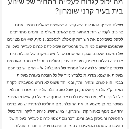
מה יכול לגרום לעלייה במחיר של שינוע
בית בעיר קרני שומרון?
שאלת תעריף ההובלות היא קושייה שאנשים שואלים תמיד. אתם
צריכים לקבל שירות מהתעריפים שאתם משלמים, ואנחנו מתחייבים
לספק בשבילכם את השירות קומפלט לכספכם. נוסיף, ש# אנו מציעים
שתפנימו שישנם כמות של פרמטרים שביכולתם לגרום לעלייה בעלויות
של המעבר שלכם. אגב, ראוי שתכניסו לראש במקרה של הובלות בית
או דירה בעלות רצינית, מעבירנו עדיין הזולים ביותר! אז מהם הגורמים
שיכולים להשפיע לרעה על המחיר של ההובלה? א' – האם יש בביתכם
מעלית או שמא מדרגות בלבד? ניוד של כל הובלה בעזרת מעלית
בבניין הוא פשוט ומהיר יותר, ובמיוחד פשוט לא דורש ממעבירנו לקחת
מאות ק"ג על הגוף שלהם, כך שכל סוג הובלה על ידי המסדרון זה לא
זול כל-כך. ד"א, אנו מציעים לכם את המנוף שמייעל רק אצלנו: המנוף
משפר באופן משמעותי את ההובלה. אם תחליטו להתחיל שינוע בתים
יחד עם מנוף באיזור קרני שומרון, יוצא שהשינוע יהפוך ליקר יותר בשל
ההפעלה והעיסוק באביזרים. דבר נוסף צפוי לגרום לעלייה בעלות של
ההעברה שאתם מבצעים זה במידה והינכם צריכים חברת הובלות