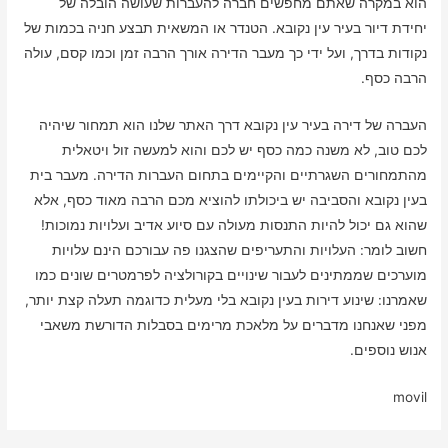
הוא במקרה שאתם מחפשים חברה להעברות שעושה הובלה של
יחידת דיור בעיר עין נקובא. הטנדר או המשאית תבצע חניה בכמות של
נקודות בדרך, ועל ידי כך מעבר הדירה אורך הרבה זמן וכמו קסם, עולה
הרבה כסף.
העברה של דירה בעיר עין נקובא דרך האתר שלנו הוא תמחור שיהיה
לכם טוב, לא משנה כמה כסף יש לכם והוא למעשה זול ויטאלית
מהתמחורים השגרתיים והקיימים בתחום העברות הדירה. מעבר בית
בעין נקובא והסביבה יש ביכולתו להוציא מכם הרבה מאוד כסף, אלא
שהוא גם יכול להיות התנסות מעולה עם סיוע אדיב ועלויות נמוכות!
חשוב לומר: העלויות והתעריפים שהצגנו פה עבורכם הינם עלויות
מוערכים שממתינים לעבור שינויים בקורולציה לפרמטרים שונים כמו
שאמרנו: שינוע דירות בעין נקובא בלי מעלית כדוגמה תעלה קצת יותר,
מפני שאנחנו מדברים על מלאכת מרימים בסבלות הדורשת משאבי
אנוש נוספים.
movil