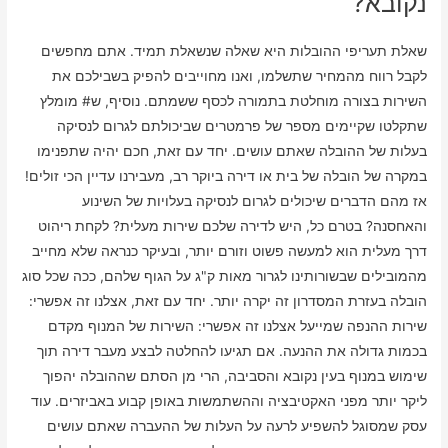
נקובא?
שאלת תעריפי ההובלות היא שאלה שנשאלת תמיד. אתם מחפשים
לקבל רווח מהמחיר שתשלמו, ואנו מחוייבים להפיק בשבילכם את
השירות בצורה מוחלטת בתמורה לכסף ששמתם. נוסיף, ש# מומלץ
שתקלטו שקיימים מספר של פרמטרים שביכולתם לגרום לנסיקה
בעלות של ההובלה שאתם עושים. יחד עם זאת, חכם יהיה שתפנימו
במקרה של הובלה של בית או דירה ביוקר רב, מעבירנו עדיין הכי זולים!
אז מהם הדברים שיכולים לגרום לנסיקה בעלויות של השינוע
והאחסנה? בטרם כל, היש לדירה שלכם שירות מעלית? לקחת ריהוט
דרך מעלית הוא למעשה פשוט וזורם יותר, ובעיקר כנראה שלא מחייב
מהמובילים שבשורותינו לגרור מאות ק"ג על הגוף שלהם, ככה שכל סוג
הובלה בעזרת המסדרון זה יקרה יותר. יחד עם זאת, אצלנו זה אפשרי:
שירות ההנפה שמייעל אצלנו זה אפשרי: השירות של המנוף מקדם
בכמות גדולה את ההנעה. אם תגיעו להחלטה לבצע מעבר דירה תוך
שימוש במנוף בעין נקובא והסביבה, הרי מן הסתם שההובלה יהפוך
ליקר יותר מפני האקטיבציה וההשתמשות באופן קבוע באביזרים. עוד
עסק שמסוגל להשפיע לרעה על העלות של ההעברה שאתם עושים