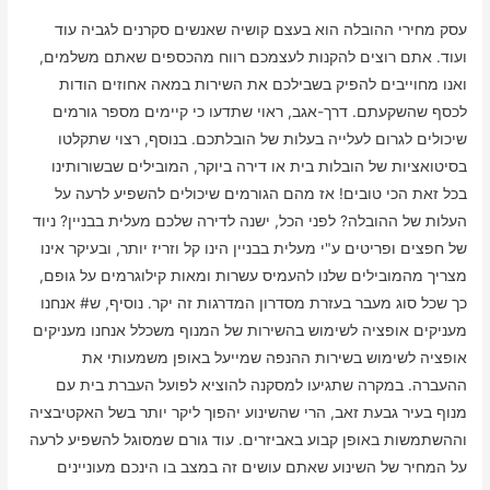
עסק מחירי ההובלה הוא בעצם קושיה שאנשים סקרנים לגביה עוד
ועוד. אתם רוצים להקנות לעצמכם רווח מהכספים שאתם משלמים,
ואנו מחוייבים להפיק בשבילכם את השירות במאה אחוזים הודות
לכסף שהשקעתם. דרך-אגב, ראוי שתדעו כי קיימים מספר גורמים
שיכולים לגרום לעלייה בעלות של הובלתכם. בנוסף, רצוי שתקלטו
בסיטואציות של הובלות בית או דירה ביוקר, המובילים שבשורותינו
בכל זאת הכי טובים! אז מהם הגורמים שיכולים להשפיע לרעה על
העלות של ההובלה? לפני הכל, ישנה לדירה שלכם מעלית בבניין? ניוד
של חפצים ופריטים ע"י מעלית בבניין הינו קל וזריז יותר, ובעיקר אינו
מצריך מהמובילים שלנו להעמיס עשרות ומאות קילוגרמים על גופם,
כך שכל סוג מעבר בעזרת מסדרון המדרגות זה יקר. נוסיף, ש# אנחנו
מעניקים אופציה לשימוש בהשירות של המנוף משכלל אנחנו מעניקים
אופציה לשימוש בשירות ההנפה שמייעל באופן משמעותי את
ההעברה. במקרה שתגיעו למסקנה להוציא לפועל העברת בית עם
מנוף בעיר גבעת זאב, הרי שהשינוע יהפוך ליקר יותר בשל האקטיבציה
וההשתמשות באופן קבוע באביזרים. עוד גורם שמסוגל להשפיע לרעה
על המחיר של השינוע שאתם עושים זה במצב בו הינכם מעוניינים