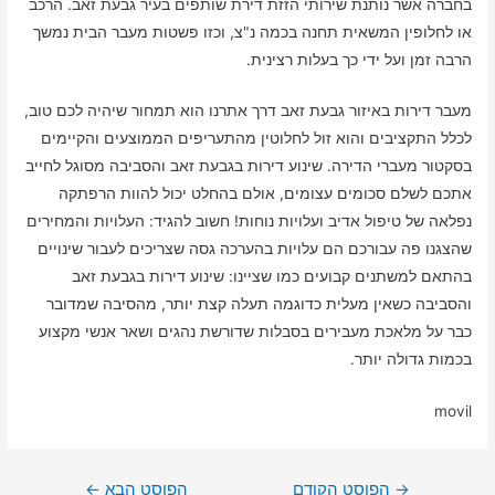
בחברה אשר נותנת שירותי הזזת דירת שותפים בעיר גבעת זאב. הרכב
או לחלופין המשאית תחנה בכמה נ"צ, וכזו פשטות מעבר הבית נמשך
הרבה זמן ועל ידי כך בעלות רצינית.
מעבר דירות באיזור גבעת זאב דרך אתרנו הוא תמחור שיהיה לכם טוב,
לכלל התקציבים והוא זול לחלוטין מהתעריפים הממוצעים והקיימים
בסקטור מעברי הדירה. שינוע דירות בגבעת זאב והסביבה מסוגל לחייב
אתכם לשלם סכומים עצומים, אולם בהחלט יכול להוות הרפתקה
נפלאה של טיפול אדיב ועלויות נוחות! חשוב להגיד: העלויות והמחירים
שהצגנו פה עבורכם הם עלויות בהערכה גסה שצריכים לעבור שינויים
בהתאם למשתנים קבועים כמו שציינו: שינוע דירות בגבעת זאב
והסביבה כשאין מעלית כדוגמה תעלה קצת יותר, מהסיבה שמדובר
כבר על מלאכת מעבירים בסבלות שדורשת נהגים ושאר אנשי מקצוע
בכמות גדולה יותר.
movil
ניווט
→
הפוסט הקודם
הפוסט הבא
←