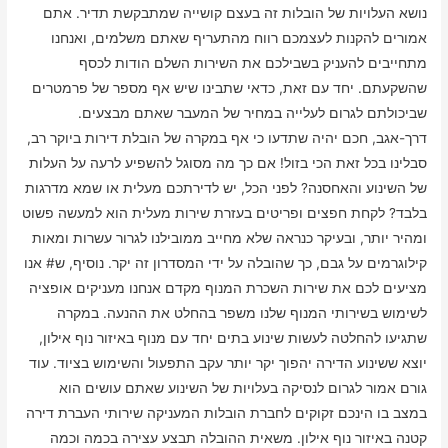
נושא העלויות של הובלות זה בעצם קושייה שמתבקשת תדיר. אתם
אמורים להקנות לעצמכם רווח מהתעריף שאתם משלמים, ואנחנו
מתחייבים להעניק בשבילכם את השירות השלם הודות לכסף
שהשקעתם. יחד עם זאת, כדאי שתבינו שיש אף מספר של פרמטרים
שביכולתם לגרום לעלייה במחיר של המעבר שאתם מבצעים.
דרך-אגב, חכם יהיה שתדעו כי אף במקרה של הובלת דירות ביוקר רב,
סבלינו בכל זאת הכי בזול! אם כך מה מסוגל להשפיע לרעה על העלות
של השינוע והאחסנה? לפני הכל, יש לדירתכם מעלית או שמא מדרגות
בלבד? לקחת חפצים ופריטים בעזרת שירות מעלית הוא למעשה פשוט
ומהיר יותר, ובעיקר כנראה שלא מחייב ממובילנו לגרור עשרות ומאות
קילוגרמים על גבם, כך שהובלה על ידי המסדרון זה יקר. נוסיף, ש# אנו
מציעים לכם את שירות השכרת המנוף מקדם אנחנו מעניקים אופציה
לשימוש בשירותי המנוף שלנו משפר בהחלט את ההנעה. במקרה
שתגיעו להחלטה לעשות שינוע בתים יחד עם מנוף באיזור נוף אילון,
יוצא ששינוע הדירה יהפוך יקר יותר עקב התפעול והשימוש בציוד. עוד
גורם אמור לגרום לנסיקה בעלויות של השינוע שאתם עושים הוא
במצב בו הינכם זקוקים לחברת הובלות המעניקה שירותי העברת דירה
קטנה באיזור נוף אילון. משאית ההובלה תבצע עצירה בכמה וכמה