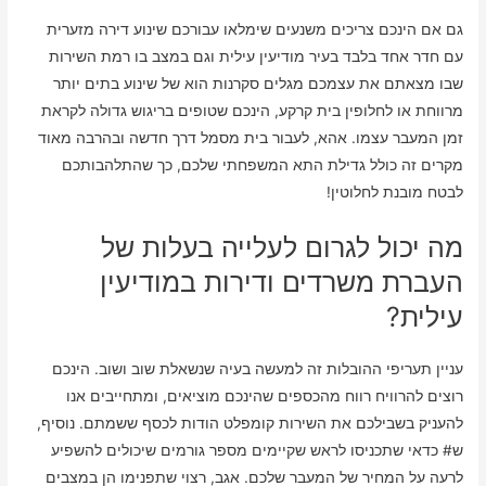
גם אם הינכם צריכים משנעים שימלאו עבורכם שינוע דירה מזערית
עם חדר אחד בלבד בעיר מודיעין עילית וגם במצב בו רמת השירות
שבו מצאתם את עצמכם מגלים סקרנות הוא של שינוע בתים יותר
מרווחת או לחלופין בית קרקע, הינכם שטופים בריגוש גדולה לקראת
זמן המעבר עצמו. אהא, לעבור בית מסמל דרך חדשה ובהרבה מאוד
מקרים זה כולל גדילת התא המשפחתי שלכם, כך שהתלהבותכם
לבטח מובנת לחלוטין!
מה יכול לגרום לעלייה בעלות של
העברת משרדים ודירות במודיעין
עילית?
עניין תעריפי ההובלות זה למעשה בעיה שנשאלת שוב ושוב. הינכם
רוצים להרוויח רווח מהכספים שהינכם מוציאים, ומתחייבים אנו
להעניק בשבילכם את השירות קומפלט הודות לכסף ששמתם. נוסיף,
ש# כדאי שתכניסו לראש שקיימים מספר גורמים שיכולים להשפיע
לרעה על המחיר של המעבר שלכם. אגב, רצוי שתפנימו הן במצבים