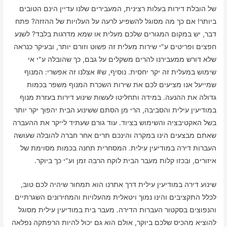
של הובלת דירות בעלות רצינית, המעבירים שלנו עדיין הינם הטובים
ביותר! אם כך מה מסוגל להשפיע לרעה על העלויות של ההזזה? פתח
דבר, יש במקום המגורים שלכם מעלית או שמא מדרגות בלבד? לשנע
חפצים ופריטים ע"י שירות מעלית זה פשוט וזורם יותר, ובעיקר כנראה
שלא דורש ממעבירנו להרים משקלים על גבם, כך שהובלה ע"י אי
שימוש במעלית זה יקר יחסית. נוסיף, ש# אצלנו זה אפשרי: המנוף
שמייעל אנו מציעים לכם את שירות השכרת המנוף משפר בכמות
גדולה את ההנעה. במידה ותחליטו לעשות שינוע דירות בעזרת מנוף
במודיעין עילית והסביבה, הרי מן הסתם ששינוע הבית יהפוך יקר יותר
בשל האקטיבציה והשימוש בציוד. עוד גורם שעתיד לייקר את ההעברה
שאתם מבצעים הינו במקרה והינכם תרים אחר חברה להובלה שעושה
העברות דירה במודיעין עילית. המסחרית תחנה בכמות מסוימת של
איזורים, ובכזו קלות מעבר הבית לוקח הרבה זמן וע"י כך ביוקר.
שינוע דירה במודיעין עילית דרך אתרנו הוא תמחור שיהיה לכם טוב,
לכלל התקציבים והינו נמוך ויטאלית מהעלויות והמחירונים השגרתיים
והנפוצים בסקטור העברות הדירה. מעבר בית במודיעין עילית מסוגל
להוציא מהכיס שלכם ביוקר, אולם הוא גם יכול להיות הרפתקה נפלאה