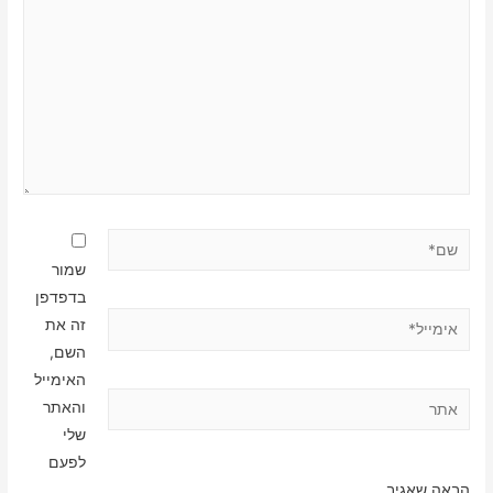
שם*
שמור
בדפדפן
אימייל*
זה את
השם,
האימייל
אתר
והאתר
שלי
לפעם
הבאה שאגיב.