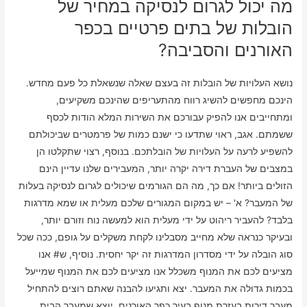
מה יכול לגרום לנסיקה במחיר של
הובלות של בתים פרטיים בכפר
האורנים והסביבה?
נושא העלויות של הובלות זה בעצם שאלה שנשאלת כל פעם מחדש.
הינכם מחפשים להשיג רווח מהתעריפים שהינכם משקיעים,
ומתחייבים אנו להפיק עבורכם את השירות המלא הודות לכסף
ששמתם. אגב, ראוי שתדעו כי ישנם כמות של פרמטרים שביכולתם
להשפיע לרעה על העלויות של הובלתכם. בנוסף, רצוי שתקלטו הן
במצבים של העברת דירה יקרה יותר, המעבירים שלנו עדיין הינם
הזולים ביותר! אם כך, מה הם הגורמים שיכולים לגרום לנסיקה בעלות
של המעבר? א' – יש במקום המגורים שלכם מעלית או שמא מדרגות
בלבד? להעביר ריהוט על ידי מעלית הוא למעשה נוח וזורם יותר,
ובעיקר כנראה שלא מחייב מסבלינו לקחת משקלים על גופם, ככה שכל
סוג הובלה על ידי מסדרון המדרגות זה יקר יחסית. נוסיף, ש# אנו
מציעים לכם את המנוף משכלל אנו מציעים לכם את המנוף שמייעל
בכמות גדולה את המעבר. יצא ותגיעו להבנה שאתם רוצים להתחיל
מעבר דירות בעזרת מנוף בעיר כפר האורנים, יוצא שמעבר הבית