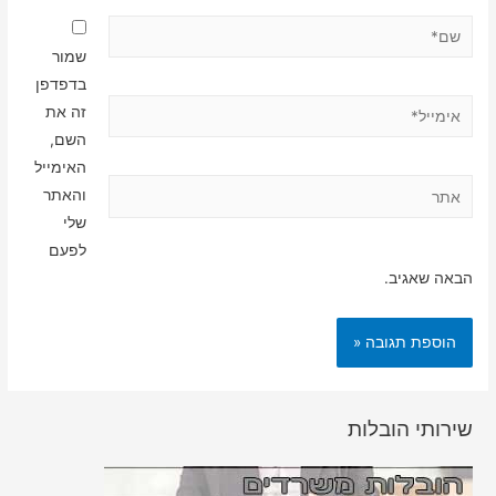
שם*
שמור
בדפדפן
אימייל*
זה את
השם,
האימייל
אתר
והאתר
שלי
לפעם
הבאה שאגיב.
שירותי הובלות