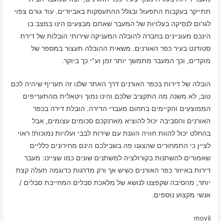
תתייקר בעקבות התפעול ובגלל ההתעסקות באביזרים. עוד גורם צפוי
לגרום לנסיקה בעלויות של המעבר שאתם מבצעים הינו במצב בו
הינכם מעוניינים בחברה להובלה המעניקה שירותי הובלות של דירת
סטודנט בעיר כפר האורנים. משאית ההובלה תעצור במספר של
מוקדים, וכך המעבר מתמשך יותר זמן וע"י כך ביוקר.
הובלה של דירות בכפר האורנים דרך האתר שלנו זה תעריף שיהיה לכם
טוב, לא משנה מה התקציב שלכם והינו נמוך ויטאלית מהתעריפים
הממוצעים והקיימים בתחום מעברי הדירה. הובלת דירה בכפר
האורנים והסביבה יכול להוציא מארנקכם סכומים עצומים, אבל
בהחלט יכול להוות חוויה הוגנת עם שירות לבבי ועלויות נמוכות! ראוי
לציין כי התמחורים שהצגנו פה בשבילכם הינם מחירונים כלליים
שאמורים להשתנות בקורולציה למשתנים שונים כמו שציינו: מעבר
דירות באיזור כפר האורנים כשיש אך ורק מדרגות כדוגמה תעלה קצת
יותר, מהסיבה שקפצנו לנושא של מלאכת סבלים המחייבת סבלים /
אנשי מקצוע נוספים.
movil