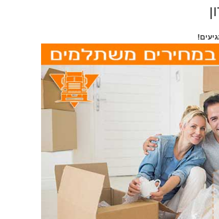
ן
גיעים!