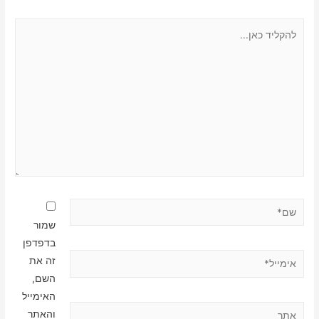
להקליד
כאן...
שם*
שמור
בדפדפן
אימייל*
זה את
השם,
האימייל
אתר
והאתר