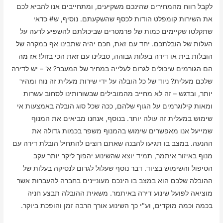
לקבל רווח מהמחירים שהינכם משקיעים, ומתחייבים אנו להביא לכם
את השירות קומפלט הודות לכסף שהשקעתם. נוסיף, ש# כדאי
שתקלטו שקיימים כמות של פרמטרים שביכולתם להשפיע לרעה על
העלות של הובלתכם. יחד עם זאת, חכם יהיה שתבינו אף במקרה של
הובלות בית או דירה בעלות גבוהה, סבלינו עם זאת הכי בזול! אז מה
הם הגורמים שיכולים לגרום לעלייה במחיר של המעבר? א' – יש לדירה
שלכם מעלית? ניוד של כל הובלה על ידי שירות מעלית זה נוח ומהיר
יותר, ובדגש – זה לא מחייב מהמובילים שבשורותינו לסחוב עשרות
ומאות קילוגרמים על הגוף שלהם, ככה שכל סוג הובלה באמצעות אי
שימוש במעלית זה עולה יותר. בנוסף, אנחנו מביאים את המנוף
שמייעל אנו מאפשרים שימוש בהמנוף משפר בכמות גדולה את
ההנעה. במצב בו תגיעו להבנה שאתם רוצים להתחיל הובלת דירה עם
מנוף באיזור איתמר, תמיד יוצא שהשינוע יהפוך ליקר יותר עקב
הטיפול והשימוש בציוד. דבר נוסף שעלול לגרום לנסיקה בעלות של
ההובלה שלכם הוא במצב בו הינכם מעוניינים בחברה להעברות אשר
מוציאה לפועל שינוע דירה באיתמר. משאית ההובלה תבצע חניה
בכמה וכמה מוקדים, וע"י כך השינוע אורך הרבה זמן והופכת ביוקר.