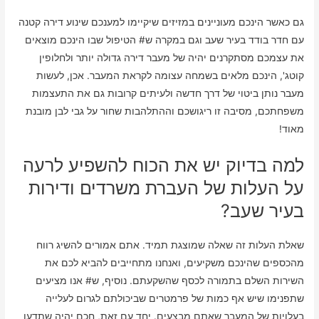
גם כאשר הינכם מעוניינים במזיזים שיקיימו למענכם שינוע דירה קטנה
עם חדר בודד בעיר שעב וגם במקרה ש# הטיפול שבו הינכם מוצאים
את עצמכם מסתקרנים יהיה של מעבר דירה גדולה יותר ולחלופין
קוטג', הינכם מלאים בשמחה עצומה לקראת המעבר. אכן, לעשות
מעבר נותן ביטוי של דרך חדשה ולעיתים קרובות גם את התעצמות
משפחתכם, מסיבה זו ריגושכם וההתלהבות שחור על גבי לבן מובנת
מאוד!
למה בדיוק יש את הכוח להשפיע לרעה
על העלות של העברת משרדים ודירות
בעיר שעב?
שאלת העלות זה שאלה שמוצגת תמיד. אתם אמורים להשיג רווח
מהכספים שהינכם משקיעים, ואנחנו מתחייבים להביא לכם את
השירות השלם בתמורה לכסף שהשקעתם. נוסיף, ש# אנו מציעים
שתפנימו שיש אף כמות של פרמטרים שביכולתם לגרום לעלייה
בעלויות של המעבר שאתם מבצעים. יחד עם זאת, חכם יהיה שתדעו