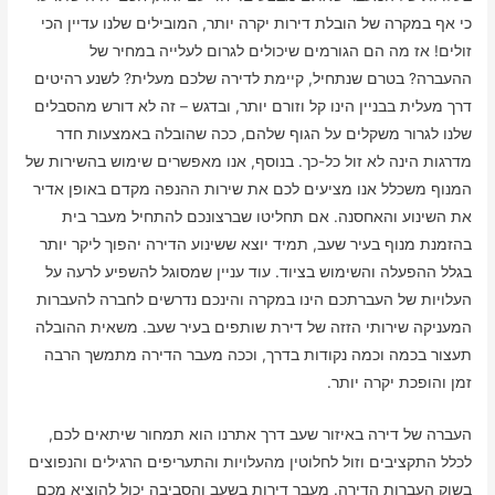
כי אף במקרה של הובלת דירות יקרה יותר, המובילים שלנו עדיין הכי
זולים! אז מה הם הגורמים שיכולים לגרום לעלייה במחיר של
ההעברה? בטרם שנתחיל, קיימת לדירה שלכם מעלית? לשנע רהיטים
דרך מעלית בבניין הינו קל וזורם יותר, ובדגש – זה לא דורש מהסבלים
שלנו לגרור משקלים על הגוף שלהם, ככה שהובלה באמצעות חדר
מדרגות הינה לא זול כל-כך. בנוסף, אנו מאפשרים שימוש בהשירות של
המנוף משכלל אנו מציעים לכם את שירות ההנפה מקדם באופן אדיר
את השינוע והאחסנה. אם תחליטו שברצונכם להתחיל מעבר בית
בהזמנת מנוף בעיר שעב, תמיד יוצא ששינוע הדירה יהפוך ליקר יותר
בגלל ההפעלה והשימוש בציוד. עוד עניין שמסוגל להשפיע לרעה על
העלויות של העברתכם הינו במקרה והינכם נדרשים לחברה להעברות
המעניקה שירותי הזזה של דירת שותפים בעיר שעב. משאית ההובלה
תעצור בכמה וכמה נקודות בדרך, וככה מעבר הדירה מתמשך הרבה
זמן והופכת יקרה יותר.
העברה של דירה באיזור שעב דרך אתרנו הוא תמחור שיתאים לכם,
לכלל התקציבים וזול לחלוטין מהעלויות והתעריפים הרגילים והנפוצים
בשוק העברות הדירה. מעבר דירות בשעב והסביבה יכול להוציא מכם