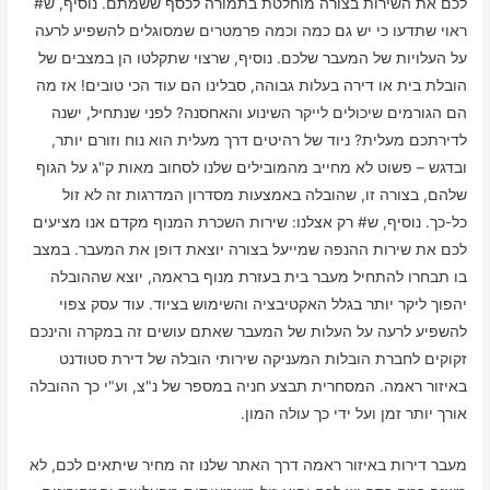
לכם את השירות בצורה מוחלטת בתמורה לכסף ששמתם. נוסיף, ש#
ראוי שתדעו כי יש גם כמה וכמה פרמטרים שמסוגלים להשפיע לרעה
על העלויות של המעבר שלכם. נוסיף, שרצוי שתקלטו הן במצבים של
הובלת בית או דירה בעלות גבוהה, סבלינו הם עוד הכי טובים! אז מה
הם הגורמים שיכולים לייקר השינוע והאחסנה? לפני שנתחיל, ישנה
לדירתכם מעלית? ניוד של רהיטים דרך מעלית הוא נוח וזורם יותר,
ובדגש – פשוט לא מחייב מהמובילים שלנו לסחוב מאות ק"ג על הגוף
שלהם, בצורה זו, שהובלה באמצעות מסדרון המדרגות זה לא זול
כל-כך. נוסיף, ש# רק אצלנו: שירות השכרת המנוף מקדם אנו מציעים
לכם את שירות ההנפה שמייעל בצורה יוצאת דופן את המעבר. במצב
בו תבחרו להתחיל מעבר בית בעזרת מנוף בראמה, יוצא שההובלה
יהפוך ליקר יותר בגלל האקטיבציה והשימוש בציוד. עוד עסק צפוי
להשפיע לרעה על העלות של המעבר שאתם עושים זה במקרה והינכם
זקוקים לחברת הובלות המעניקה שירותי הובלה של דירת סטודנט
באיזור ראמה. המסחרית תבצע חניה במספר של נ"צ, וע"י כך ההובלה
אורך יותר זמן ועל ידי כך עולה המון.
מעבר דירות באיזור ראמה דרך האתר שלנו זה מחיר שיתאים לכם, לא