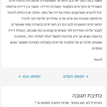
משנה כמה כסף יש לכם והוא זול משמעותית מהעלויות והמחירונים
השגרתיים והקיימים בסקטור העברות הדירה. מעבר בין דירות בראמה
יכול להוציא מארנקכם כמות אדירה של כסף, אולם יש ביכולתו להוות
הרפתקה מצוינת עם סיוע אדיב ומחירים זולים! ראוי להגיד:
התעריפים המוצגים לכם הם רק תעריפים בהערכה גסה שאמורים
לעבור עליות ומורדות לפי משתנים קבועים כמו שנכתב: הובלת דירה
בראמה כשיש אך ורק מדרגות למשל יכולה לעלות יותר, מהסיבה
שאנחנו מדברים על מלאכת מרימים בסבלות הצורכת משאבי אנוש
נוספים.
movil
ניווט
→
הפוסט הקודם
הפוסט הבא
←
כתיבת תגובה
האימייל לא יוצג באתר.
שדות החובה מסומנים
*