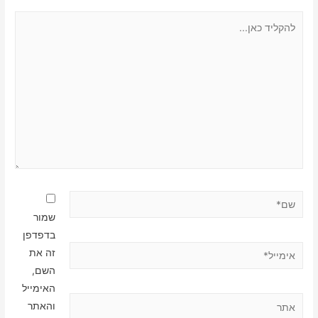
להקליד
כאן...
שם*
שמור
בדפדפן
אימייל*
זה את
השם,
האימייל
אתר
והאתר