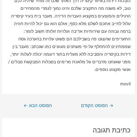
הובלות דירות באיזור קיסריה דרך האתר שלנו זה מחיר שיהיה לכם
טוב, לא משנה מה התקציב שלכם והינו נמוך לגמרי מהמחירים
הרגילים והמוצעים במקצוע העברות הדירה. מעבר בית בעיר קיסריה
עלול לחייב אתכם לשלם מלא כסף, אולם הוא גם יכול להיות חוויה
ברמה גבוהה עם שירותיות אדיבה ועלויות זולות! חשוב לומר:
התעריפים שהצגנו פה בשבילכם הם פשוט עלויות בהערכה גסה
שממתינים להתחלף על-פי משתנים מגוונים כמו שנכתב: מעבר בין
דירות בקיסריה והסביבה ללא מעלית בתור דוגמה יכולה לעלות יותר,
מפני שאנחנו מדברים על מלאכת מרימים בסבלות המבקשת סבלים /
אנשי מקצוע נוספים.
movil
ניווט
→
הפוסט הקודם
הפוסט הבא
←
כתיבת תגובה