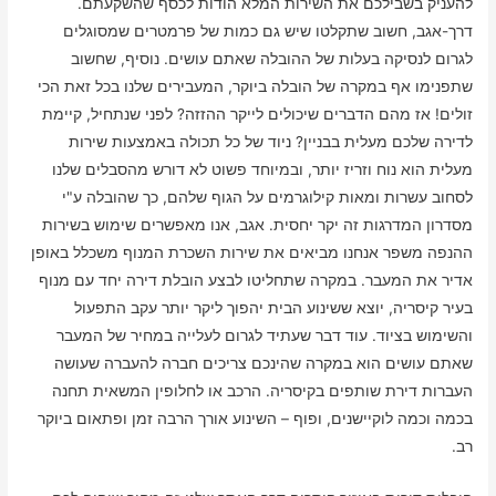
להעניק בשבילכם את השירות המלא הודות לכסף שהשקעתם.
דרך-אגב, חשוב שתקלטו שיש גם כמות של פרמטרים שמסוגלים
לגרום לנסיקה בעלות של ההובלה שאתם עושים. נוסיף, שחשוב
שתפנימו אף במקרה של הובלה ביוקר, המעבירים שלנו בכל זאת הכי
זולים! אז מהם הדברים שיכולים לייקר ההזזה? לפני שנתחיל, קיימת
לדירה שלכם מעלית בבניין? ניוד של כל תכולה באמצעות שירות
מעלית הוא נוח וזריז יותר, ובמיוחד פשוט לא דורש מהסבלים שלנו
לסחוב עשרות ומאות קילוגרמים על הגוף שלהם, כך שהובלה ע"י
מסדרון המדרגות זה יקר יחסית. אגב, אנו מאפשרים שימוש בשירות
ההנפה משפר אנחנו מביאים את שירות השכרת המנוף משכלל באופן
אדיר את המעבר. במקרה שתחליטו לבצע הובלת דירה יחד עם מנוף
בעיר קיסריה, יוצא ששינוע הבית יהפוך ליקר יותר עקב התפעול
והשימוש בציוד. עוד דבר שעתיד לגרום לעלייה במחיר של המעבר
שאתם עושים הוא במקרה שהינכם צריכים חברה להעברה שעושה
העברות דירת שותפים בקיסריה. הרכב או לחלופין המשאית תחנה
בכמה וכמה לוקיישנים, ופוף – השינוע אורך הרבה זמן ופתאום ביוקר
רב.