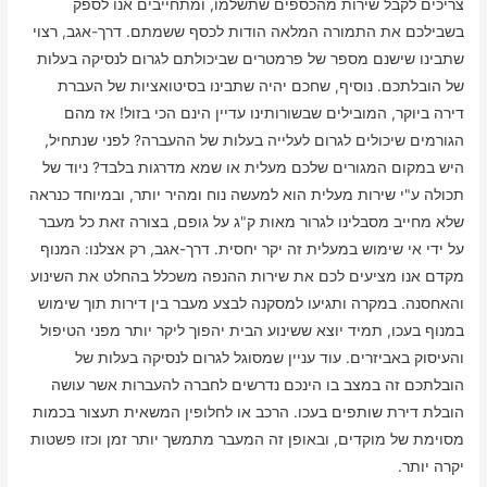
צריכים לקבל שירות מהכספים שתשלמו, ומתחייבים אנו לספק
בשבילכם את התמורה המלאה הודות לכסף ששמתם. דרך-אגב, רצוי
שתבינו שישנם מספר של פרמטרים שביכולתם לגרום לנסיקה בעלות
של הובלתכם. נוסיף, שחכם יהיה שתבינו בסיטואציות של העברת
דירה ביוקר, המובילים שבשורותינו עדיין הינם הכי בזול! אז מהם
הגורמים שיכולים לגרום לעלייה בעלות של ההעברה? לפני שנתחיל,
היש במקום המגורים שלכם מעלית או שמא מדרגות בלבד? ניוד של
תכולה ע"י שירות מעלית הוא למעשה נוח ומהיר יותר, ובמיוחד כנראה
שלא מחייב מסבלינו לגרור מאות ק"ג על גופם, בצורה זאת כל מעבר
על ידי אי שימוש במעלית זה יקר יחסית. דרך-אגב, רק אצלנו: המנוף
מקדם אנו מציעים לכם את שירות ההנפה משכלל בהחלט את השינוע
והאחסנה. במקרה ותגיעו למסקנה לבצע מעבר בין דירות תוך שימוש
במנוף בעכו, תמיד יוצא ששינוע הבית יהפוך ליקר יותר מפני הטיפול
והעיסוק באביזרים. עוד עניין שמסוגל לגרום לנסיקה בעלות של
הובלתכם זה במצב בו הינכם נדרשים לחברה להעברות אשר עושה
הובלת דירת שותפים בעכו. הרכב או לחלופין המשאית תעצור בכמות
מסוימת של מוקדים, ובאופן זה המעבר מתמשך יותר זמן וכזו פשטות
יקרה יותר.