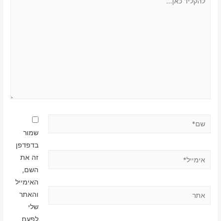
כאן...
שם*
שמור
בדפדפן
אימייל*
זה את
השם,
האימייל
אתר
והאתר
שלי
לפעם