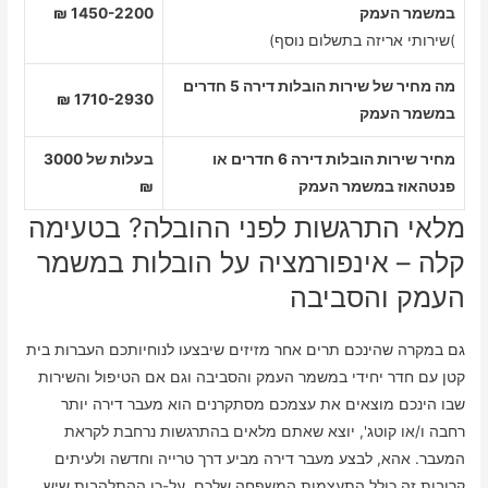
במשמר העמק
1450-2200 ₪
)שירותי אריזה בתשלום נוסף)
מה מחיר של שירות הובלות דירה 5 חדרים
1710-2930 ₪
במשמר העמק
מחיר שירות הובלות דירה 6 חדרים או
בעלות של 3000
פנטהאוז במשמר העמק
₪
מלאי התרגשות לפני ההובלה? בטעימה
קלה – אינפורמציה על הובלות במשמר
העמק והסביבה
גם במקרה שהינכם תרים אחר מזיזים שיבצעו לנוחיותכם העברות בית
קטן עם חדר יחידי במשמר העמק והסביבה וגם אם הטיפול והשירות
שבו הינכם מוצאים את עצמכם מסתקרנים הוא מעבר דירה יותר
רחבה ו/או קוטג', יוצא שאתם מלאים בהתרגשות נרחבת לקראת
המעבר. אהא, לבצע מעבר דירה מביע דרך טרייה וחדשה ולעיתים
קרובות זה כולל התעצמות המשפחה שלכם, על-כן ההתלהבות שיש