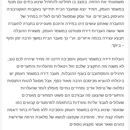
משמעותי את ההזזה. במצב בו תחליטו להתחיל שינוע בתים עם מנוף
במשמר העמק, תמיד יוצא שמעבר הבית תתייקר בעקבות האקטיבציה
והעיסוק באביזרים. עוד עסק שמסוגל לגרום לעלייה במחיר של
ההעברה שאתם עושים הינו במידה והינכם מעוניינים בחברה להעברה
אשר עושה העברות דירת סטודנט במשמר העמק. משאית ההובלה
תבצע עצירה בכמה איזורים, וע"י כך מעבר הבית נמשך הרבה זמן ופוף
– ביוקר.
הובלות דירה במשמר העמק והסביבה דרכנו זה מחיר שיהיה לכם טוב,
לא משנה מה התקציב שלכם וזול ויטאלית מהעלויות והתעריפים
הרגילים והמסתובבים בענף ההובלות. מעבר דירה במשמר העמק יש
ביכולתו להוציא מכיסכם הרבה מאוד כסף, אבל מסוגל להוות התנסות
נפלאה של טיפול אדיב ומחירים נוחים! מומלץ לומר שהעלויות
והתעריפים שהצגנו פה עבורכם הם פשוט תמחורים מוערכים
שעלולים לעבור עליות ומורדות בהתאמה לפרמטרים קבועים כמו
שנאמר: שינוע בתים במשמר העמק והסביבה ללא מעלית בתור דוגמה
תעלה קצת יותר, מהסיבה שקפצנו לנושא של מלאכת הרמה שדורשת
נהגים ושאר אנשי מקצוע נוספים.