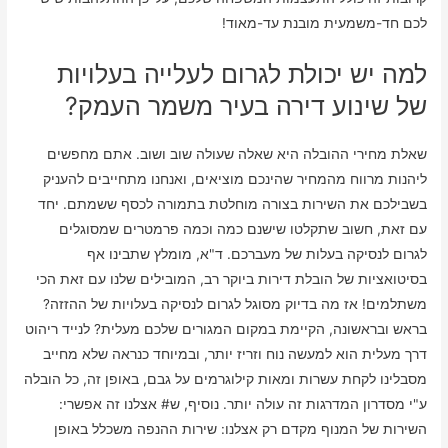
לכם חד-משמעית מובנת עד-מאוד!
למה יש יכולת לגרום לעלייה בעלויות
של שינוע דירה בעיר משמר העמק?
שאלת מחירי ההובלה היא שאלה שעולה שוב ושוב. אתם מחפשים
ליהנות מרווח מהמחיר שהינכם מוציאים, ואנחנו מתחייבים להעניק
בשבילכם את השירות בצורה מוחלטת בתמורה לכסף ששמתם. יחד
עם זאת, חשוב שתקלטו שישנם כמה וכמה פרמטרים שמסוגלים
לגרום לנסיקה בעלות של מעברכם. ד"א, מומלץ שתבינו אף
בסיטואציות של הובלת דירות ביוקר רב, המובילים שלנו עם זאת הכי
משתלמים! אז מה בדיוק מסוגל לגרום לנסיקה בעלויות של ההזזה?
בראש ובראשונה, הקיימת במקום המגורים שלכם מעלית? לנייד ריהוט
דרך מעלית הוא למעשה נוח וזריז יותר, ובמיוחד כנראה שלא מחייב
מסבלינו לקחת עשרות ומאות קילוגרמים על גבם, באופן זה, כל הובלה
ע"י מסדרון המדרגות זה עולה יותר. נוסיף, ש# אצלנו זה אפשרי:
השירות של המנוף מקדם רק אצלנו: שירות ההנפה משכלל באופן