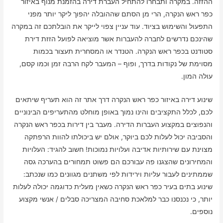
ההזזה. במקרה ותבחרו להתחיל העברת דירה בהזמנת מנוף באיזור
כפר ראש הנקרה, הרי מן הסתם שההובלה יהפוך ליקר יותר מפני
התפעול והשימוש בציוד. עוד עניין צפוי לייקר את הובלתכם זה במקרה
שהינכם נדרשים לחברה להעברות אשר מוציאה לפועל הזזת דירת
סטודנט בכפר ראש הנקרה. הטנדר או המסחרית תעצור בכמות
מסוימת של נקודות בדרך, ופוף – המעבר לקח הרבה זמן וכמו קסם,
עולה המון.
שינוע דירה באיזור כפר ראש הנקרה דרך אתר זה הוא תעריף שיתאים
לכם, לכלל התקציבים והינו נמוך באופן מוחלט מהתעריפים הבינוניים
והנפוצים במקצוע העברות הדירה. מעבר בין דירות בכפר ראש הנקרה
והסביבה יכול לעלות לכם ביוקר, אולם יש ביכולתו להוות הרפתקה
מצוינת עם שירותיות אדיבה ועלויות נמוכות! חשוב להגיד: העלויות
והמחירונים שהצגנו פה עבורכם הם פשוט תמחורים בהערכה גסה
שממתינים לעבור עליות וירידות לפי משתנים מגוונים כמו שנכתב:
שינוע בתים בעיר כפר ראש הנקרה כשאין מעלית כדוגמה יכולה לעלות
יותר, כי נכנסנו כבר למלאכת סחיבה המצריכה סבלים / אנשי מקצוע
נוספים.