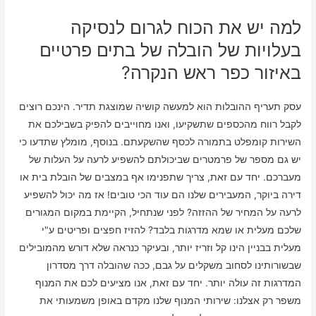
למה יש את הכוח לגרום לנסיקה
בעלויות של הובלה של בתים פרטיים
באיזור כפר ראש הנקרה?
עסק תעריף ההובלות הוא למעשה קושיה שמוצגת תדיר. הינכם רוצים
לקבל רווח מהכספים שתשקיעו, ואנו מחוייבים להפיק בשבילכם את
השירות קומפלט בתמורה לכסף שהשקעתם. בנוסף, מומלץ שתדעו כי
יש גם מספר של פרמטרים שביכולתם להשפיע לרעה על העלות של
מעברכם. יחד עם זאת, צריך שתפנימו אף במצבים של הובלת בית או
דירה ביוקר, המעבירים שלנו הם עוד הכי טובים! אז מה יכול להשפיע
לרעה על המחיר של ההזזה? לפני שנתחיל, הקיימת במקום המגורים
שלכם מעלית או שמא מדרגות בלבד? להזיז חפצים ופריטים ע"י
מעלית בבניין הינו קל וזריז יותר, ובעיקר כנראה שלא דורש מהמובילים
שבשורותינו לסחוב משקלים על גבם, ככה שהובלה דרך מסדרון
המדרגות זה עולה יותר. יחד עם זאת, אנו מציעים לכם את המנוף
משפר רק אצלנו: שירותי המנוף שלנו מקדם באופן משמעותי את