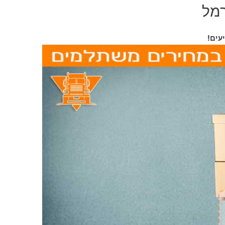
רמל
עים!