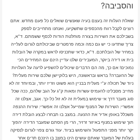
והסביבה?
שאלת העלות זה בעצם בעיה שאנשים שואלים כל פעם מחדש. אתם
רוצים לקבל רווח מהכספים שתשקיעו, ואנחנו מתחייבים לספק
בשבילכם את השירות בצורה מוחלטת הודות לכסף ששמתם. ד"א,
צריך שתדעו כי יש גם כמה וכמה פרמטרים שביכולתם לגרום לעלייה
במחיר של הובלתכם. ד"א, כדאי שתכניסו לראש במקרה של הובלות
בית או דירה ביוקר, המעבירים שלנו עדיין הינם עם המחירים הכי
נמוכים! אם כך, מה הם הדברים שיכולים להשפיע לרעה על העלויות
של ההעברה? בראש ובראשונה, היש בלוקיישן שלכם שירות מעלית?
ניוד של תכולה ע"י מעלית בבניין הוא פשוט וזריז יותר, ובמיוחד זה לא
מחייב מסבלינו להעמיס עשרות ומאות ק"ג על הגב שלהם, ככה שכל
סוג מעבר דרך אי שימוש במעלית זה לא זול כל-כך. אגב, אצלנו זה
אפשרי: השירות של המנוף שמייעל אצלנו זה אפשרי: שירות ההנפה
משכלל באופן אדיר את ההנעה. במצב בו תבחרו לבצע הובלת דירה
תוך שימוש במנוף באיזור זרזיר, הרי מן הסתם שמעבר הדירה יהפוך
יקר יותר מפני התפעול והשימוש בציוד. עוד גורם צפוי לגרום לנסיקה
בעלות של המעבר שאתם עושים הינו במצב בו הינכם תרים אחר