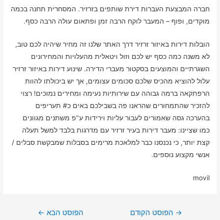
חברה המבצעת העברות דירת שותפים בזרזיר. המסחרית תחנה בכמה
מוקדים, ופוף – המעבר לוקח הרבה זמן ופתאום עולה הרבה כסף.
הובלות דירות באיזור זרזיר דרך האתר שלנו זה מחיר שיהיה לכם טוב,
לא משנה כמה כסף יש לכם וזול ויטאלית מהעלויות והמחירונים
השגרתיים והמוצעים בסקטור מעברי הדירה. שינוע דירות באיזור זרזיר
עלול להוציא מהכיס שלכם סכומים עצומים, אך יש ביכולתו להוות
הרפתקאה ברמה גבוהה עם שירותיות נעימה ומחירים נמוכים! רצוי
להזכיר שהתמחורים שהראנו פה בשבילכם באים כ# תעריפים
בהערכה גסה שאמורים לעבור עליות וירידות ע"פ משתנים מגוונים
כמו שציינו: מעבר דירות בעיר זרזיר עם מדרגות בלבד למשל תעלה
קצת יותר, כי נכנסנו כבר למלאכת מרימים בסבלות שמבקשת סבלים /
אנשי מקצוע נוספים.
movil
ניווט
→
הפוסט הקודם
הפוסט הבא
←