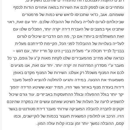
רוצים להקנות לעצמכם רווח מהמחירים שהינכם משקיעים,
ומתחייבים אנו לספק לכם את השירות במאה אחוזים הודות לכסף
ששמתם. אגב, כדאי שתכניסו לראש שיש כמות של פרמטרים
שביכולתם לגרום לעלייה בעלות של ההובלה שלכם. יחד עם זאת, ראוי
שתבינו אף במצבים של העברת דירה יקרה יותר, הסבלים שלנו עם
זאת המשתלמים ביותר! אם כך, מה הם הדברים שיכולים לגרום
לעלייה בעלויות של ההובלה? לפני הכל, הקיימת לדירתכם מעלית
בבניין? לנייד תכולה ע"י מעלית בבניין הינו קל וזריז יותר, עם דגש –
כנראה שלא מחייב מהמעבירים שלנו לקחת מאות ק"ג על גופם, כך כל
מעבר ע"י מסדרון המדרגות זה יקרה יותר. יחד עם זאת, אנו מציעים
לכם את המנוף משכלל רק אצלנו: השירות של המנוף מקדם באופן
משמעותי את ההנעה. במידה ותגיעו להחלטה להוציא לפועל מעבר
דירות בעזרת מנוף באיזור גשר הזיו, תמיד יוצא ששינוע הדירה יהפוך
יקר יותר בגלל ההפעלה ובגלל ההתעסקות באביזרים. עוד גורם שיכול
להשפיע לרעה על העלות של השינוע שאתם עושים זה במקרה שהינכם
זקוקים לחברה להובלה המעניקה שירותי מעבר דירת סטודנטים בגשר
הזיו. הרכב או לחלופין המשאית תעצור בכמות של לוקיישנים, וכמו
קסם, ההובלה נמשך יותר זמן ובכזו קלות עולה המון.