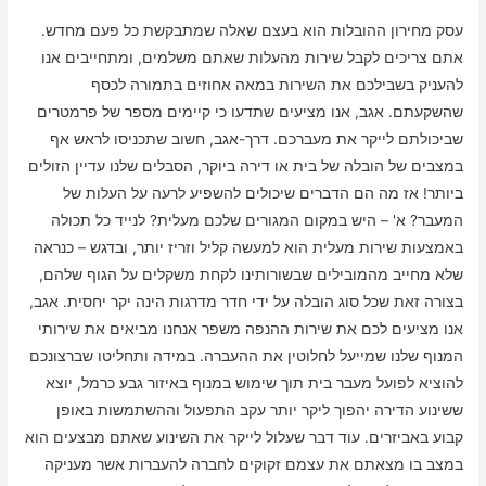
עסק מחירון ההובלות הוא בעצם שאלה שמתבקשת כל פעם מחדש.
אתם צריכים לקבל שירות מהעלות שאתם משלמים, ומתחייבים אנו
להעניק בשבילכם את השירות במאה אחוזים בתמורה לכסף
שהשקעתם. אגב, אנו מציעים שתדעו כי קיימים מספר של פרמטרים
שביכולתם לייקר את מעברכם. דרך-אגב, חשוב שתכניסו לראש אף
במצבים של הובלה של בית או דירה ביוקר, הסבלים שלנו עדיין הזולים
ביותר! אז מה הם הדברים שיכולים להשפיע לרעה על העלות של
המעבר? א' – היש במקום המגורים שלכם מעלית? לנייד כל תכולה
באמצעות שירות מעלית הוא למעשה קליל וזריז יותר, ובדגש – כנראה
שלא מחייב מהמובילים שבשורותינו לקחת משקלים על הגוף שלהם,
בצורה זאת שכל סוג הובלה על ידי חדר מדרגות הינה יקר יחסית. אגב,
אנו מציעים לכם את שירות ההנפה משפר אנחנו מביאים את שירותי
המנוף שלנו שמייעל לחלוטין את ההעברה. במידה ותחליטו שברצונכם
להוציא לפועל מעבר בית תוך שימוש במנוף באיזור גבע כרמל, יוצא
ששינוע הדירה יהפוך ליקר יותר עקב התפעול וההשתמשות באופן
קבוע באביזרים. עוד דבר שעלול לייקר את השינוע שאתם מבצעים הוא
במצב בו מצאתם את עצמם זקוקים לחברה להעברות אשר מעניקה