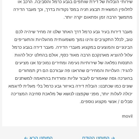
שירותי הובלות של דירת שותפים בגבע כרמל והסביבה. הרכב או
לחלופין המשאית תבצע חניה במס' נקודות בדרך, וכך מעבר הדירה
מתמשך הרבה זמן ופתאום יקרה יותר.
מעבר דירות בעיר גבע כרמל דרך האתר שלנו זה מחיר שיהיה לכם
טוב, לכלל התקציבים והינו נמוך משמעותית מהעלויות והתעריפים
הבינוניים והמוצעים במקצוע מעברי הדירה. מעבר דירה בגבע כרמל
עלול להוציא מארנקכם הרבה מאוד כסף, אולם בהחלט יכול להוות
התנסות נפלאה של שירותיות נעימה ומחירים נמוכים! אנו מציעים
להגיד: העלויות והמחירים שהראנו פה עבורכם הם רק תמחורים
בהערכה גסה שאמורים לעבור עליות ומורדות בהתאמה למשתנים
שונים כמו שכתבנו: הובלת דירה באיזור גבע כרמל בלי מעלית לדוגמא
יכולה לעלות יותר, מפני שקפצנו לנושא של מלאכת סחיבה המצריכה
סבלים / אנשי מקצוע נוספים.
movil
ניווט
→
הפוסט הקודם
הפוסט הבא
←