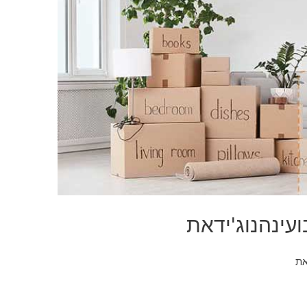
עינהנוג'ידאת
את