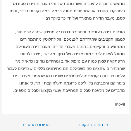
מחפשים חברה להעברה אשר נותנת שירותי העברות דירת סטודנט
בעזריקם. הטנדר או המסחרית תחנה בכמה וכמה נקודות בדרך, וכמו
קסם, מעבר הדירה מתארך ועל ידי כך ביוקר רב.
הובלות דירה בעזריקם והסביבה דרכנו זה מחירון שיהיה לכם טוב,
למגוון תקציבים שהגדרתם לעצמכם וזול לחלוטין מהתמחורים
הממוצעים והקיימים בתחום מעברי הדירה. מעבר דירה בעזריקם
מסוגל לעלות לכם כמות אדירה של כסף, מה שכן, יש בו להוות
הרפתקאה שאין כמוה עם טיפול אדיב ומחירים נוחים! כדאי לומר
שהמחירים שהצגנו פה בשבילכם הם מחירונים כלליים שצריכים לעבור
עליות וירידות בקורולציה לפרמטרים שונים כמו שנאמר: מעבר דירה
בעזריקם והסביבה בלי ליפט כדוגמה תעלה קצת יותר, כי אנחנו
מדברים על מלאכת סבלים המחייבת אנשי מקצוע וסבלים נוספים.
movil
ניווט
→
הפוסט הקודם
הפוסט הבא
←