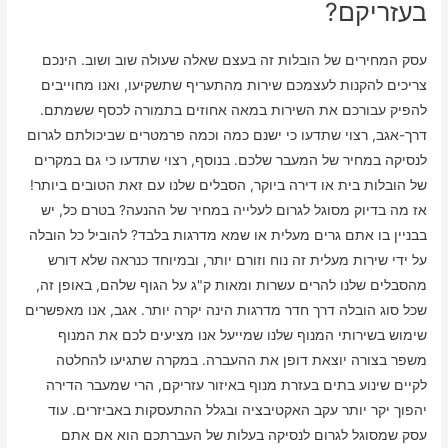
בעזריקם?
עסק המחירים של הובלות זה בעצם שאלה שעולה שוב ושוב. הינכם
צריכים להקנות לעצמכם שירות מהתעריף שתשקיעו, ואנו מחוייבים
להפיק עבורכם את השירות במאה אחוזים בתמורה לכסף ששמתם.
דרך-אגב, רצוי שתדעו כי ישנם כמה וכמה פרמטרים שביכולתם לגרום
לנסיקה במחיר של המעבר שלכם. בנוסף, רצוי שתדעו כי גם במקרים
של הובלות בית או דירה ביוקר, הסבלים שלנו עם זאת הטובים ביותר!
אז מה בדיוק מסוגל לגרום לעלייה במחיר של ההנעה? בטרם כל, יש
בבניין בו אתם גרים מעלית או שמא מדרגות בלבד? להוביל כל הובלה
על ידי שירות מעלית זה נוח וזורם יותר, ובמיוחד כנראה שלא דורש
מהסבלים שלנו להרים עשרות ומאות ק"ג על הגוף שלהם, באופן זה,
שכל סוג הובלה דרך חדר מדרגות הינה יקרה יותר. אגב, אנו מאפשרים
שימוש בשירותי המנוף שלנו שמייעל אנו מציעים לכם את המנוף
משפר בצורה יוצאת דופן את ההעברה. במקרה שתגיעו להחלטה
לקיים שינוע בתים בעזרת מנוף באיזור עזריקם, הרי שמעבר הדירה
יהפוך יקר יותר עקב האקטיבציה ובגלל ההתעסקות באביזרים. עוד
עסק שמסוגל לגרום לנסיקה בעלות של העברתכם הוא אם אתם