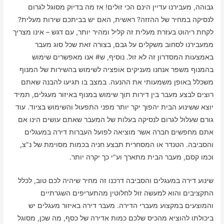
גבוהה, מעבירנו עדיין הינם הכי זולים! אז מה בדיוק מסוגל לגרום
לנסיקה במחיר של ההזזה? ראשית, האם יש בביתכם שירות מעלית?
לקחת ריהוט בעזרת מעלית זה קליל ומהיר יותר, עם דגש – אינו מצריך
ממעבירנו לסחוב משקלים על גבם, בצורה זאת שכל סוג מעבר
באמצעות המסדרון זה לא זול. נוסיף, ש# אנו מאפשרים שימוש
בהמנוף משפר אנחנו מעניקים אופציה לשימוש בהשירות של המנוף
משכלל באופן משמעותי את ההנעה. במצב בו תגיעו להבנה שאתם
רוצים לבצע מעבר בין דירות תוך שימוש במנוף באיזור מעגלים, תמיד
יוצא ששינוע הבית יהפוך יקר יותר מפני התפעול והשימוש בציוד. עוד
גורם שעלול לגרום לנסיקה בעלות של המעבר שאתם עושים הינו אם
אתם מחפשים חברה אשר מוציאה לפועל העברות דירה במעגלים
והסביבה. הטנדר או המסחרית תבצע חניה בכמות מסוימת של נ"צ,
וכמו קסם, מעבר הבית מתארך וע"י כך יקרה יותר.
שינוע דירה במעגלים והסביבה דרכנו זה מחיר שיהיה לכם טוב, לכלל
התקציבים והוא למעשה זול לחלוטין מהתעריפים השגרתיים
והמוצעים במקצוע מעברי הדירה. מעבר דירה באיזור מעגלים יש
ביכולתו להוציא מהכיס שלכם כמות אדירה של כסף, מה שכן, מסוגל