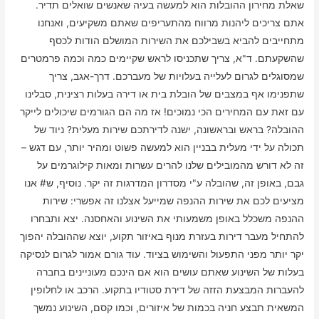
שאלת מחירון ההובלות הוא למעשה בעיה שאנשים שואלים תדיר.
אתם צריכים ליהנות מרווח מהתעריפים שאתם משקיעים, ואנחנו
מתחייבים להביא בשבילכם את השירות המושלם הודות לכסף
שהשקעתם. ד"א, צריך שתכניסו לראש שקיימים כמה וכמה פרמטרים
שמסוגלים לגרום לעלייה בעלויות של מעברכם. דרך-אגב, צריך
שתפנימו אף במצבים של הובלת בית או דירה בעלות רצינית, סבלינו
עם זאת עם המחירים הכי נמוכים! אז מה הם הגורמים שיכולים לייקר
ההובלה? בראש ובראשונה, ישנה לדירתכם שירות מעלית? ניוד של
תכולה על ידי מעלית בבניין הוא למעשה פשוט ומהיר יותר, עם דגש –
זה לא דורש מהמובילים שלנו להרים עשרות ומאות קילוגרמים על
גבם, באופן זה, שהובלה ע"י מסדרון המדרגות זה יקר. נוסיף, ש# אנו
מציעים לכם את שירות ההנפה שמייעל אצלנו זה אפשרי: שירות
ההנפה משכלל באופן משמעותי את השינוע והאחסנה. יצא ותבחרו
להתחיל מעבר דירות בעזרת מנוף באיזור תקוע, יוצא שההובלה יהפוך
יקר יותר מפני התפעול והשימוש בציוד. עוד גורם אמור לגרום לנסיקה
בעלות של השינוע שאתם עושים הוא אם הינכם מעוניינים בחברה
להעברות המבצעת הזזה של דירת סטודיו בתקוע. הרכב או לחלופין
המשאית תבצע חניה בכמות של איזורים, וכמו קסם, השינוע נמשך