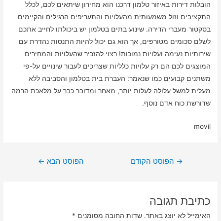
הובלות דירות באיזור טלמון דרכנו הוא מחירון שיתאים לכם, לכלל
התקציבים וזול משמעותית מהעלויות והתעריפים הרגילים והקיימים
בסקטור מעברי הדירה. שינוע בתים בטלמון יש ביכולתו לחייב אתכם
לשלם סכומים מטורפים, אך הוא גם יכול להיות התנסות נהדרת עם
שירותיות נעימה ועלויות נמוכות! רצוי להזכיר שהעלויות והמחירים
המוצגים לכם הם רק עלויות כלליות שצריכים לעבור שינויים על-פי
משתנים קבועים כמו שנאמר: העברת בית בטלמון והסביבה ללא
מעלית למשל עלולה לעלות יותר, מאחר ומדובר כבר על מלאכת הרמה
שדורשת כוח אדם נוסף.
movil
ניווט
→
הפוסט הקודם
הפוסט הבא
←
כתיבת תגובה
האימייל לא יוצג באתר.
שדות החובה מסומנים
*