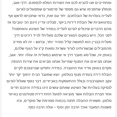
ומתחייבים אנו להביא לכם את השירות המלא לכספכם. דרך-אגב,
מומלץ שתפנימו שיש גם מספר של פרמטרים שמסוגלים לגרום
לעלייה בעלויות של הובלתכם. יחד עם זאת, כדאי שתכניסו לראש אף
בסיטואציות של הובלת דירות ביוקר, סבלינו עדיין הינם הכי טובים! אז
מהם הדברים שיכולים לגרום לעלייה במחיר של השינוע והאחסנה?
לפני הכל, היש במקום המגורים שלכם מעלית? לנייד רהיטים דרך
מעלית בבניין הוא למעשה קליל ומהיר יותר, ובדגש – זה לא מחייב
מהמובילים שבשורותינו לגרור עשרות ומאות ק"ג על הגוף שלהם,
באופן זה, שכל סוג מעבר דרך אי שימוש במעלית זה עולה יותר. אגב,
אנחנו מביאים את המנוף שמייעל אנחנו מביאים את שירות ההנפה
מקדם באופן אדיר את ההעברה. במידה ותסיקו שברצונכם לקיים
הובלת דירה בעזרת מנוף בטלמון, יוצא שמעבר הבית יהפוך יקר יותר
עקב האקטיבציה ובגלל ההתעסקות באביזרים. דבר נוסף שעלול לגרום
לנסיקה בעלויות של השינוע שאתם עושים הינו במידה והינכם תרים
אחר חברת הובלות אשר מוציאה לפועל הזזת דירת סטודנטים באיזור
טלמון. משאית ההובלה תחנה בכמות מסוימת של מוקדים, וכזו
פשטות המעבר אורך הרבה זמן ופוף – עולה הרבה כסף.