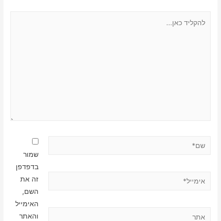
להקליד
כאן...
שם*
שמור
בדפדפן
אימייל*
זה את
השם,
האימייל
אתר
והאתר