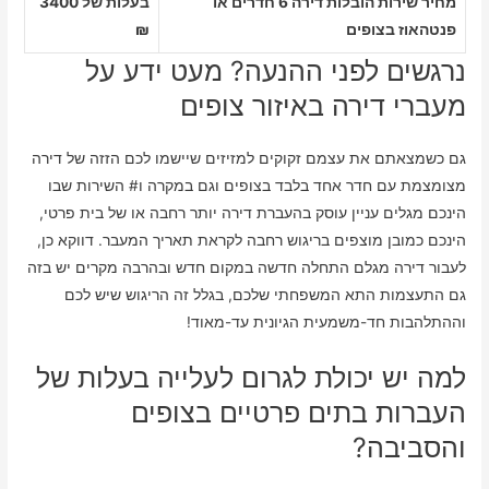
מחיר שירות הובלות דירה 6 חדרים או
בעלות של 3400
פנטהאוז בצופים
₪
נרגשים לפני ההנעה? מעט ידע על
מעברי דירה באיזור צופים
גם כשמצאתם את עצמם זקוקים למזיזים שיישמו לכם הזזה של דירה
מצומצמת עם חדר אחד בלבד בצופים וגם במקרה ו# השירות שבו
הינכם מגלים עניין עוסק בהעברת דירה יותר רחבה או של בית פרטי,
הינכם כמובן מוצפים בריגוש רחבה לקראת תאריך המעבר. דווקא כן,
לעבור דירה מגלם התחלה חדשה במקום חדש ובהרבה מקרים יש בזה
גם התעצמות התא המשפחתי שלכם, בגלל זה הריגוש שיש לכם
וההתלהבות חד-משמעית הגיונית עד-מאוד!
למה יש יכולת לגרום לעלייה בעלות של
העברות בתים פרטיים בצופים
והסביבה?