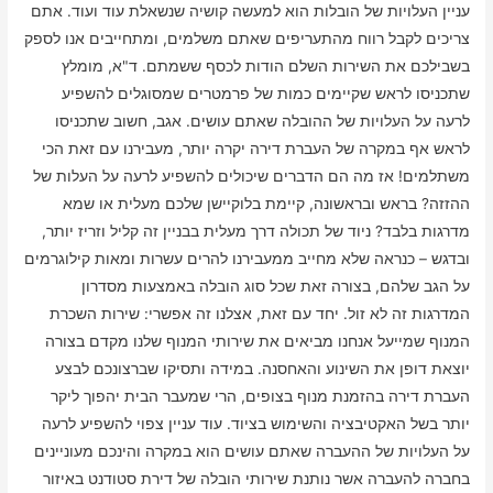
עניין העלויות של הובלות הוא למעשה קושיה שנשאלת עוד ועוד. אתם
צריכים לקבל רווח מהתעריפים שאתם משלמים, ומתחייבים אנו לספק
בשבילכם את השירות השלם הודות לכסף ששמתם. ד"א, מומלץ
שתכניסו לראש שקיימים כמות של פרמטרים שמסוגלים להשפיע
לרעה על העלויות של ההובלה שאתם עושים. אגב, חשוב שתכניסו
לראש אף במקרה של העברת דירה יקרה יותר, מעבירנו עם זאת הכי
משתלמים! אז מה הם הדברים שיכולים להשפיע לרעה על העלות של
ההזזה? בראש ובראשונה, קיימת בלוקיישן שלכם מעלית או שמא
מדרגות בלבד? ניוד של תכולה דרך מעלית בבניין זה קליל וזריז יותר,
ובדגש – כנראה שלא מחייב ממעבירנו להרים עשרות ומאות קילוגרמים
על הגב שלהם, בצורה זאת שכל סוג הובלה באמצעות מסדרון
המדרגות זה לא זול. יחד עם זאת, אצלנו זה אפשרי: שירות השכרת
המנוף שמייעל אנחנו מביאים את שירותי המנוף שלנו מקדם בצורה
יוצאת דופן את השינוע והאחסנה. במידה ותסיקו שברצונכם לבצע
העברת דירה בהזמנת מנוף בצופים, הרי שמעבר הבית יהפוך ליקר
יותר בשל האקטיבציה והשימוש בציוד. עוד עניין צפוי להשפיע לרעה
על העלויות של ההעברה שאתם עושים הוא במקרה והינכם מעוניינים
בחברה להעברה אשר נותנת שירותי הובלה של דירת סטודנט באיזור