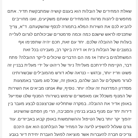
שאלת המחירים של הובלות הוא בעצם קושיה שמתבקשת תדיר. אתם
מחפשים ליהנות מרווח מהמחירים שאתם משקיעים, ואנו מחוייבים
להביא לכם את השירות המלא בתמורה לכסף שהשקעתם. ד"א, צריך
שתכניסו לראש שישנם כמה וכמה פרמטרים שביכולתם לגרום לעלייה
בעלות של ההובלה שלכם. יחד עם זאת, חכם יהיה שתפנימו אף
במצבים של הובלות בית או דירה ביוקר רב, מעבירנו בכל זאת
המשתלמים ביותר! אז מה הם הדברים שיכולים לייקר ההובלה? פתח
דבר, הקיימת לדירתכם מעלית? ניוד של ריהוט על ידי מעלית בבניין זה
פשוט וזריז יותר, ובדגש – כנראה שלא דורש מהמובילים שבשורותינו
לגרור משקלים על הגב שלהם, באופן זה, שכל סוג מעבר באמצעות
מסדרון המדרגות זה עולה יותר. נוסיף, ש# אנחנו מביאים את השירות
של המנוף משכלל אנו מאפשרים שימוש בשירותי המנוף שלנו שמייעל
באופן אדיר את ההובלה. במקרה שתחליטו שברצונכם לבצע מעבר בין
דירות יחד עם מנוף בגבע בנימין והסביבה, הרי מן הסתם שהשינוע
יהפוך יקר יותר בשל הטיפול וההשתמשות באופן קבוע באביזרים. עוד
גורם שעלול להשפיע לרעה על המחיר של הובלתכם הוא אם הינכם
צריכים חברה להעברות אשר מוציאה לפועל העברת יחידת דיור בגבע