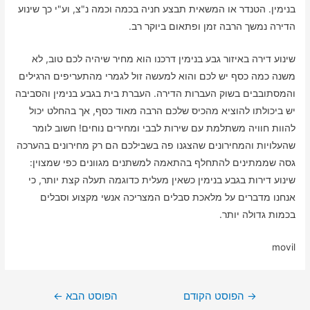
בנימין. הטנדר או המשאית תבצע חניה בכמה וכמה נ"צ, וע"י כך שינוע
הדירה נמשך הרבה זמן ופתאום ביוקר רב.
שינוע דירה באיזור גבע בנימין דרכנו הוא מחיר שיהיה לכם טוב, לא
משנה כמה כסף יש לכם והוא למעשה זול לגמרי מהתעריפים הרגילים
והמסתובבים בשוק העברות הדירה. העברת בית בגבע בנימין והסביבה
יש ביכולתו להוציא מהכיס שלכם הרבה מאוד כסף, אך בהחלט יכול
להוות חוויה משתלמת עם שירות לבבי ומחירים נוחים! חשוב לומר
שהעלויות והמחירונים שהצגנו פה בשבילכם הם רק מחירונים בהערכה
גסה שממתינים להתחלף בהתאמה למשתנים מגוונים כפי שמצוין:
שינוע דירות בגבע בנימין כשאין מעלית כדוגמה תעלה קצת יותר, כי
אנחנו מדברים על מלאכת סבלים המצריכה אנשי מקצוע וסבלים
בכמות גדולה יותר.
movil
ניווט
→
הפוסט הקודם
הפוסט הבא
←