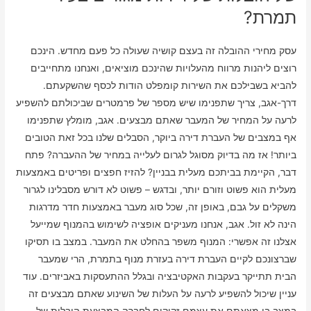
תמרת?
עסק מחירי ההובלה זה בעצם קושיה שעולה כל פעם מחדש. הינכם
רוצים ליהנות מרווח מהעלויות שהינכם מוציאים, ואנחנו מתחייבים
להביא בשבילכם את השירות קומפלט הודות לכסף שהשקעתם.
דרך-אגב, צריך שתפנימו שיש מספר של פרמטרים שביכולתם להשפיע
לרעה על המחיר של המעבר שאתם מבצעים. אגב, מומלץ שתפנימו
אף במצבים של העברת דירה ביוקר, הסבלים שלנו בכל זאת הטובים
ביותר! אז מה בדיוק מסוגל לגרום לעלייה במחיר של ההעברה? פתח
דבר, הקיימת בביתכם מעלית בבניין? להזיז חפצים ופריטים באמצעות
מעלית הוא פשוט וזורם יותר, ובדגש – פשוט לא דורש מסבלינו לגרור
משקלים על גבם, באופן זה, שכל סוג מעבר באמצעות חדר מדרגות
הינה לא זול. אגב, אנחנו מעניקים אופציה לשימוש בהמנוף שמייעל
אצלנו זה אפשרי: המנוף משפר בהחלט את המעבר. במצב בו תסיקו
שברצונכם לקיים העברת דירה בעזרת מנוף בתמרת, הרי שמעבר
הבית תתייקר בעקבות האקטיבציה ובגלל ההתעסקות באביזרים. עוד
עניין שיכול להשפיע לרעה על העלות של השינוע שאתם מבצעים זה