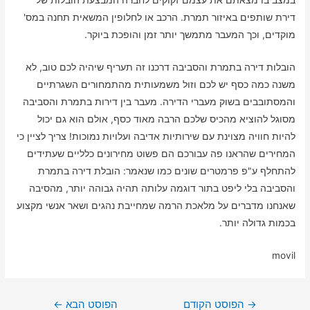
במצב בו מצאתם את עצמם זקוקים לחברה המבצעת הובלות של
דירת שותפים באיזור תמרת. הרכב או לחלופין המשאית תחנה במס'
מוקדים, וכך המעבר מתמשך יותר זמן והופכת ביוקר.
הובלות דירה בתמרת והסביבה דרכנו זה תעריף שיהיה לכם טוב, לא
משנה כמה כסף יש לכם וזול משמעותית מהתמחורים השגרתיים
והמסתובבים בשוק מעברי הדירה. מעבר בין דירות בתמרת והסביבה
מסוגל להוציא מהכיס שלכם הרבה מאוד כסף, אולם הוא גם יכול
להיות חוויה מצוינת עם שירותיות אדיבה ועלויות נמוכות! צריך לציין כי
המחירים שהראנו פה עבורכם הם פשוט מחירונים כלליים שעתידים
להתחלף ע"פ פרמטרים שונים כמו שנאמר: הובלת דירה בתמרת
והסביבה בלי ליפט בתור דוגמה עלותה תהיה גבוהה יותר, מהסיבה
שאנחנו מדברים על מלאכת הרמה שמחייבת נהגים ושאר אנשי מקצוע
בכמות גדולה יותר.
movil
ניווט
→
הפוסט הקודם
הפוסט הבא
←