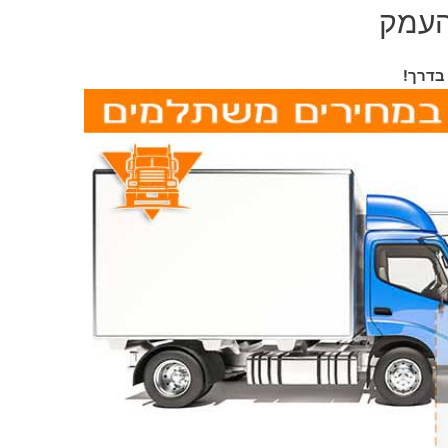
העמק
בדרך!