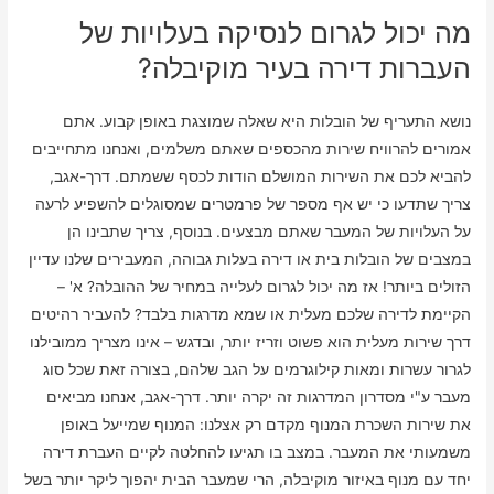
מה יכול לגרום לנסיקה בעלויות של
העברות דירה בעיר מוקיבלה?
נושא התעריף של הובלות היא שאלה שמוצגת באופן קבוע. אתם
אמורים להרוויח שירות מהכספים שאתם משלמים, ואנחנו מתחייבים
להביא לכם את השירות המושלם הודות לכסף ששמתם. דרך-אגב,
צריך שתדעו כי יש אף מספר של פרמטרים שמסוגלים להשפיע לרעה
על העלויות של המעבר שאתם מבצעים. בנוסף, צריך שתבינו הן
במצבים של הובלות בית או דירה בעלות גבוהה, המעבירים שלנו עדיין
הזולים ביותר! אז מה יכול לגרום לעלייה במחיר של ההובלה? א' –
הקיימת לדירה שלכם מעלית או שמא מדרגות בלבד? להעביר רהיטים
דרך שירות מעלית הוא פשוט וזריז יותר, ובדגש – אינו מצריך ממובילנו
לגרור עשרות ומאות קילוגרמים על הגב שלהם, בצורה זאת שכל סוג
מעבר ע"י מסדרון המדרגות זה יקרה יותר. דרך-אגב, אנחנו מביאים
את שירות השכרת המנוף מקדם רק אצלנו: המנוף שמייעל באופן
משמעותי את המעבר. במצב בו תגיעו להחלטה לקיים העברת דירה
יחד עם מנוף באיזור מוקיבלה, הרי שמעבר הבית יהפוך ליקר יותר בשל