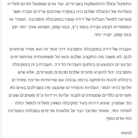
התפעול ובגלל ההתעסקות באביזרים. עוד גורם שמסוגל לגרום לעלייה
בעלויות של ההובלה שלכם הינו במקרה שהינכם צריכים חברה אשר
מוציאה לפועל הובלות של דירה קטנה במוקיבלה והסביבה. הטנדר או
המסחרית תבצע עצירה במס' נ"צ, וכמו קסם, השינוע אורך יותר זמן
וכמו קסם, יקרה יותר.
העברה של דירה במוקיבלה והסביבה דרך אתר זה הוא מחיר שיתאים
לכם, לא משנה מה התקציב שלכם והוא זול משמעותית מהתעריפים
הבינוניים והמוצעים בתחום העברות הדירה. העברת בית במוקיבלה
והסביבה יכול להוציא מהכיס שלכם סכומים מטורפים, אלא שיש
ביכולתו להוות הרפתקה ברמה גבוהה עם שירותיות אדיבה ומחירים
זולים! כדאי לומר: העלויות והמחירים שהצגנו פה בשבילכם באים כ#
תעריפים כלליים שממתינים לעבור עליות וירידות ע"פ משתנים שונים
כפי שמצוין: שינוע דירות בעיר מוקיבלה כשאין מעלית למשל יכולה
לעלות יותר, מאחר ומדובר כבר על מלאכת מרימים בסבלות המצריכה
כוח אדם נוסף.
movil