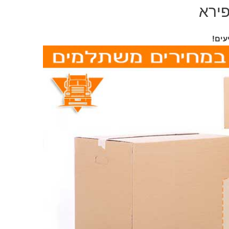
פירא
עים!