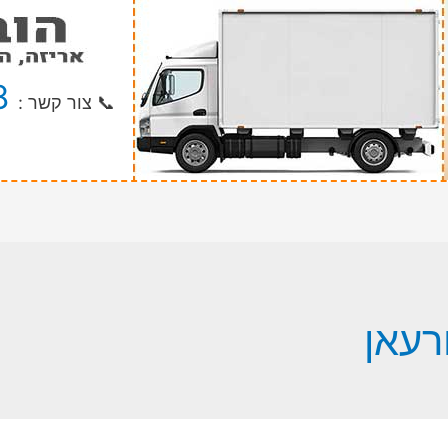
8
📞 צור קשר :
רעאן