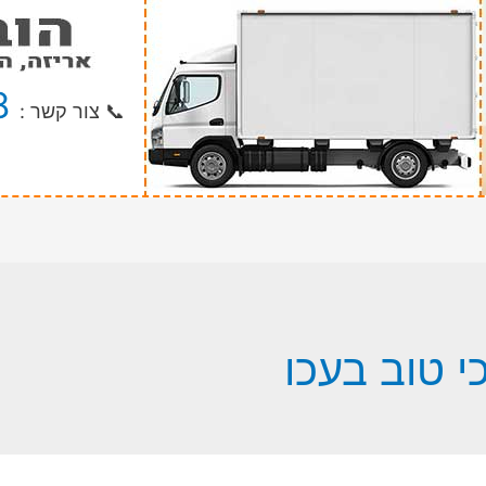
8
📞 צור קשר :
י טוב בעכו