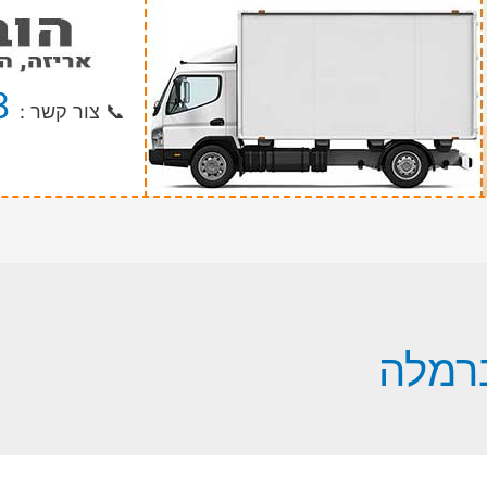
8
📞 צור קשר :
רמלה