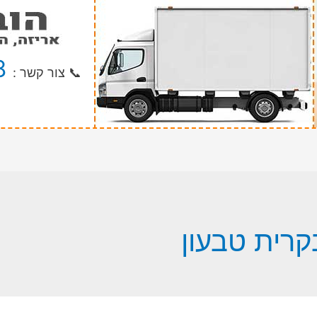
8
📞 צור קשר :
רית טבעון